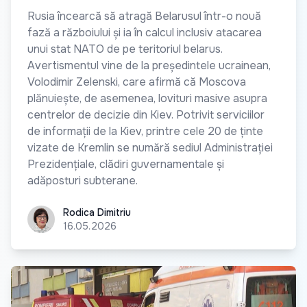
Rusia încearcă să atragă Belarusul într-o nouă
fază a războiului și ia în calcul inclusiv atacarea
unui stat NATO de pe teritoriul belarus.
Avertismentul vine de la președintele ucrainean,
Volodimir Zelenski, care afirmă că Moscova
plănuiește, de asemenea, lovituri masive asupra
centrelor de decizie din Kiev. Potrivit serviciilor
de informații de la Kiev, printre cele 20 de ținte
vizate de Kremlin se numără sediul Administrației
Prezidențiale, clădiri guvernamentale și
adăposturi subterane.
Rodica Dimitriu
Rodica Dimitriu
16.05.2026