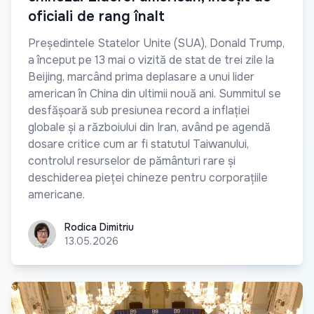
oficiali de rang înalt
Președintele Statelor Unite (SUA), Donald Trump,
a început pe 13 mai o vizită de stat de trei zile la
Beijing, marcând prima deplasare a unui lider
american în China din ultimii nouă ani. Summitul se
desfășoară sub presiunea record a inflației
globale și a războiului din Iran, având pe agendă
dosare critice cum ar fi statutul Taiwanului,
controlul resurselor de pământuri rare și
deschiderea pieței chineze pentru corporațiile
americane.
Rodica Dimitriu
Rodica Dimitriu
13.05.2026