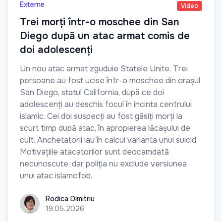
Externe
Video
Trei morți într-o moschee din San
Diego după un atac armat comis de
doi adolescenți
Un nou atac armat zguduie Statele Unite. Trei
persoane au fost ucise într-o moschee din orașul
San Diego, statul California, după ce doi
adolescenți au deschis focul în incinta centrului
islamic. Cei doi suspecți au fost găsiți morți la
scurt timp după atac, în apropierea lăcașului de
cult. Anchetatorii iau în calcul varianta unui suicid.
Motivațiile atacatorilor sunt deocamdată
necunoscute, dar poliția nu exclude versiunea
unui atac islamofob.
Rodica Dimitriu
Rodica Dimitriu
19.05.2026