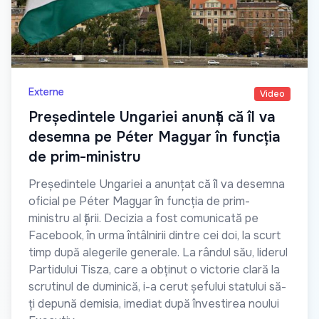
Externe
Video
Președintele Ungariei anunță că îl va
desemna pe Péter Magyar în funcția
de prim-ministru
Președintele Ungariei a anunțat că îl va desemna
oficial pe Péter Magyar în funcția de prim-
ministru al țării. Decizia a fost comunicată pe
Facebook, în urma întâlnirii dintre cei doi, la scurt
timp după alegerile generale. La rândul său, liderul
Partidului Tisza, care a obținut o victorie clară la
scrutinul de duminică, i-a cerut șefului statului să-
ți depună demisia, imediat după învestirea noului