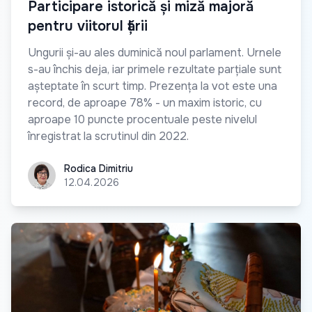
Participare istorică și miză majoră
pentru viitorul țării
Ungurii și-au ales duminică noul parlament. Urnele
s-au închis deja, iar primele rezultate parțiale sunt
așteptate în scurt timp. Prezența la vot este una
record, de aproape 78% - un maxim istoric, cu
aproape 10 puncte procentuale peste nivelul
înregistrat la scrutinul din 2022.
Rodica Dimitriu
Rodica Dimitriu
12.04.2026