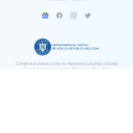
Google News
Facebook
Instagram
Twitter
Conținutul acestui site nu reprezintă poziția oficială
a Departamentului pentru Relația cu Republica
Moldova.
© 2026 IP Teleradio-Moldova. Toate drepturile
rezervate.
Română
Русский
English