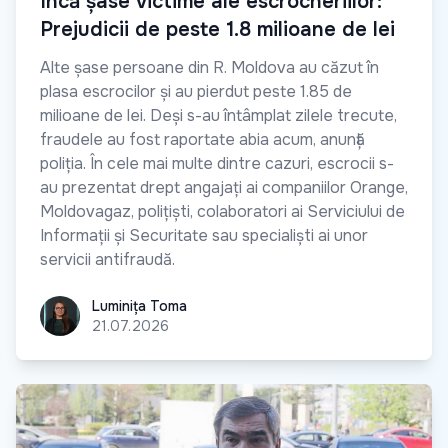
Încă șase victime ale escrocheriilor:
Prejudicii de peste 1.8 milioane de lei
Alte șase persoane din R. Moldova au căzut în
plasa escrocilor și au pierdut peste 1.85 de
milioane de lei. Deși s-au întâmplat zilele trecute,
fraudele au fost raportate abia acum, anunță
poliția. În cele mai multe dintre cazuri, escrocii s-
au prezentat drept angajați ai companiilor Orange,
Moldovagaz, polițiști, colaboratori ai Serviciului de
Informații și Securitate sau specialiști ai unor
servicii antifraudă.
Luminița Toma
Luminița Toma
21.07.2026