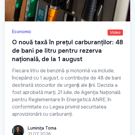
Economic
Video
O nouă taxă în prețul carburanților: 48
de bani pe litru pentru rezerva
națională, de la 1 august
Fiecare litru de benzină și motorină va include,
începând cu 1 august, o contribuție de 48 de bani
destinată stocurilor de urgență ale țării. Decizia a
fost aprobată marți, 21 iulie, de Agenția Națională
pentru Reglementare în Energetică ANRE, în
conformitate cu Legea privind securitatea
aprovizionării cu carburanți.
Luminița Toma
Luminița Toma
21.07.2026