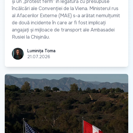
și un „protest ferm” în legătură cu presupuse
încălcări ale Convenției de la Viena. Ministerul rus
al Afacerilor Externe (MAE) s-a arătat nemulțumit
de două incidente în care ar fi fost implicați
angajați și mijloace de transport ale Ambasadei
Rusiei la Chișinău.
Luminița Toma
Luminița Toma
21.07.2026