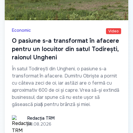
Economic
Video
O pasiune s-a transformat în afacere
pentru un locuitor din satul Todirești,
raionul Ungheni
În satul Todirești din Ungheni, o pasiune s-a
transformat în afacere. Dumitru Obriște a pornit
cu câteva zeci de oi, iar astăzi are o fermă cu
aproximativ 600 de oi și capre. Vrea să-și extindă
businessul, dar spune că nu este ușor să
găsească piață pentru brânză și miei.
Redacția TRM
Redacția TRM
03.08.2026