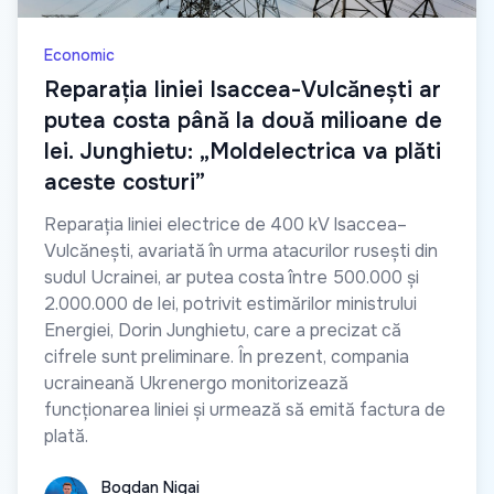
Economic
Reparația liniei Isaccea-Vulcănești ar
putea costa până la două milioane de
lei. Junghietu: „Moldelectrica va plăti
aceste costuri”
Reparația liniei electrice de 400 kV Isaccea–
Vulcănești, avariată în urma atacurilor rusești din
sudul Ucrainei, ar putea costa între 500.000 și
2.000.000 de lei, potrivit estimărilor ministrului
Energiei, Dorin Junghietu, care a precizat că
cifrele sunt preliminare. În prezent, compania
ucraineană Ukrenergo monitorizează
funcționarea liniei și urmează să emită factura de
plată.
Bogdan Nigai
Bogdan Nigai