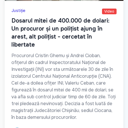
Justiție
Video
Dosarul mitei de 400.000 de dolari:
Un procuror și un polițist ajung în
arest, alt polițist - cercetat în
libertate
Procurorul Cristin Ghemu și Andrei Cioban,
ofițerul din cadrul Inspectoratului Național de
Investigații (INI) vor sta următoarele 30 de zile în
izolatorul Centrului Național Anticorupție (CNA).
Cel de-a doilea ofițer INI, Valeriu Ceban, care
figurează în dosarul mitei de 400 mii de dolari, se
va afla sub control judiciar timp de 60 de zile. Toți
trei pledează nevinovați. Decizia a fost luată de
magistrații Judecătoriei Chișinău, sediul Ciocana,
în baza demersului procurorilor.