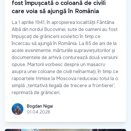
fost împușcată o coloană de civili
care voia să ajungă în România
La 1 aprilie 1941, în apropierea localității Fântâna
Albă din nordul Bucovinei, sute de oameni au fost
împușcați de grănicerii sovietici în timp ce
încercau să ajungă în România. La 85 de ani de la
acele evenimente, mărturiile supraviețuitorilor și
documentele de arhivă conturează două versiuni
opuse. Martorii vorbesc despre un masacru
asupra unei coloane de civili neînarmați, în timp ce
rapoartele trimise la Moscova reduceau totul la o
simplă „tentativă ilegală de trecere a frontierei”,
reprimată de grăniceri.
Bogdan Nigai
Bogdan Nigai
01.04.2026