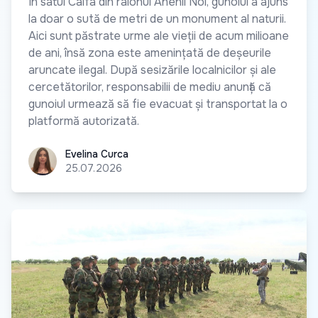
În satul Calfa din raionul Anenii Noi, gunoiul a ajuns
la doar o sută de metri de un monument al naturii.
Aici sunt păstrate urme ale vieții de acum milioane
de ani, însă zona este amenințată de deșeurile
aruncate ilegal. După sesizările localnicilor și ale
cercetătorilor, responsabilii de mediu anunță că
gunoiul urmează să fie evacuat și transportat la o
platformă autorizată.
Evelina Curca
Evelina Curca
25.07.2026