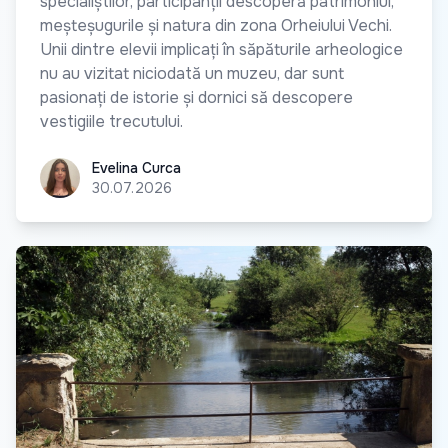
specialiștilor, participanții descoperă patrimoniul,
meșteșugurile și natura din zona Orheiului Vechi.
Unii dintre elevii implicați în săpăturile arheologice
nu au vizitat niciodată un muzeu, dar sunt
pasionați de istorie și dornici să descopere
vestigiile trecutului.
Evelina Curca
Evelina Curca
30.07.2026