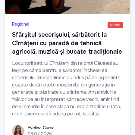
Regional
Video
Sfârșitul secerișului, sărbătorit la
Cîrnățeni cu paradă de tehnică
agricolă, muzică și bucate tradiționale
Locuitorii satului Cîrnățeni din raionul Căușeni au
ieșit pe câmp pentru a sărbători încheierea
secerișului. Gospodinele au adus pâine și plăcinte
coapte după rețete moștenite din generație în
generație și păstrate cu sfințenie. Ansamblurile
folclorice au interpretat cântece vechi, amintind
de vremurile în care claca nu era o tradiție uitată,
ci un obicei care îi aduna pe toți laolaltă.
Evelina Curca
Evelina Curca
26.07.2026