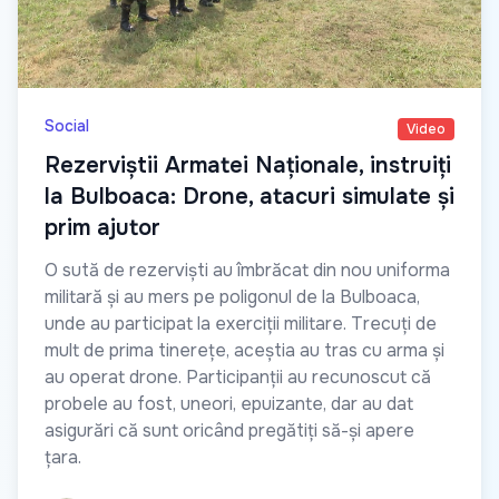
Social
Video
Rezerviștii Armatei Naționale, instruiți
la Bulboaca: Drone, atacuri simulate și
prim ajutor
O sută de rezerviști au îmbrăcat din nou uniforma
militară și au mers pe poligonul de la Bulboaca,
unde au participat la exerciții militare. Trecuți de
mult de prima tinerețe, aceștia au tras cu arma și
au operat drone. Participanții au recunoscut că
probele au fost, uneori, epuizante, dar au dat
asigurări că sunt oricând pregătiți să-și apere
țara.