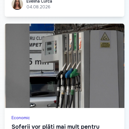
Evelina Curca
Evelina Curca
04.08.2026
Economic
Șoferii vor plăti mai mult pentru