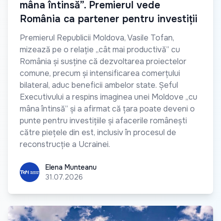
mâna întinsă”. Premierul vede
România ca partener pentru investiții
Premierul Republicii Moldova, Vasile Tofan,
mizează pe o relație „cât mai productivă” cu
România și susține că dezvoltarea proiectelor
comune, precum și intensificarea comerțului
bilateral, aduc beneficii ambelor state. Șeful
Executivului a respins imaginea unei Moldove „cu
mâna întinsă” și a afirmat că țara poate deveni o
punte pentru investițiile și afacerile românești
către piețele din est, inclusiv în procesul de
reconstrucție a Ucrainei.
Elena Munteanu
Elena Munteanu
31.07.2026