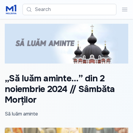
Search
Sea
„Să luăm aminte...” din 2
noiembrie 2024 // Sâmbăta
Morților
Să luăm aminte