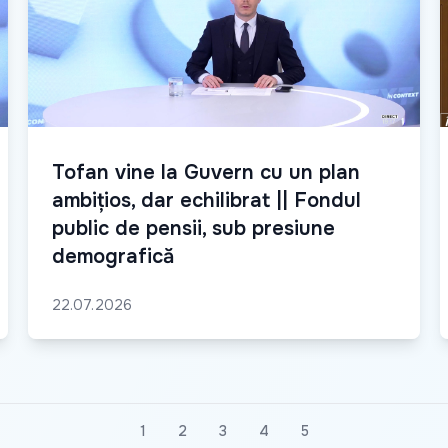
Tofan vine la Guvern cu un plan
ambițios, dar echilibrat || Fondul
public de pensii, sub presiune
demografică
22.07.2026
1
2
3
4
5