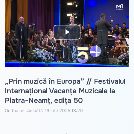
Play
Video
„Prin muzică în Europa” // Festivalul
Internațional Vacanțe Muzicale la
Piatra-Neamț, edița 50
On the air
sâmbătă, 19 iulie 2025 18:20