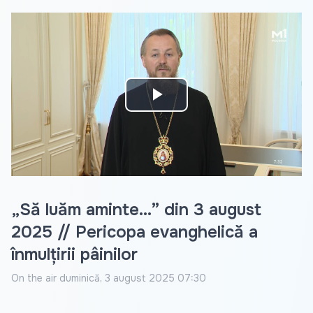
Play
Video
„Să luăm aminte...” din 3 august
2025 // Pericopa evanghelică a
înmulțirii pâinilor
On the air
duminică, 3 august 2025 07:30