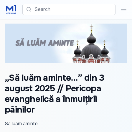
Search
Sea
„Să luăm aminte...” din 3
august 2025 // Pericopa
evanghelică a înmulțirii
pâinilor
Să luăm aminte