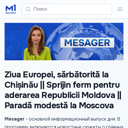
Поиск
Пои
Ziua Europei, sărbătorită la
Chișinău || Sprijin ferm pentru
aderarea Republicii Moldova ||
Paradă modestă la Moscova
Mesager
- основной информационный выпуск дня. В
программу включаются новостные сюжеты о главных