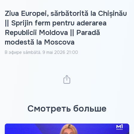
Ziua Europei, sărbătorită la Chișinău
|| Sprijin ferm pentru aderarea
Republicii Moldova || Paradă
modestă la Moscova
В эфире
sâmbătă, 9 mai 2026 21:00
Смотреть больше