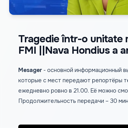
Tragedie într-o unitate 
FMI ||Nava Hondius a an
Mesager
- основной информационный вы
которые с мест передают репортёры т
ежедневно ровно в 21.00. Её можно смо
Продолжительность передачи – 30 мин