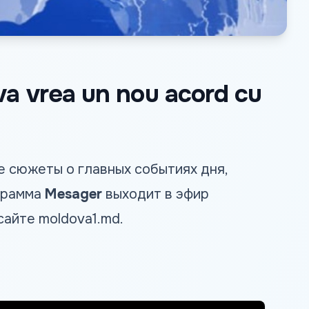
ova vrea un nou acord cu
 сюжеты о главных событиях дня,
грамма
Mesager
выходит в эфир
 сайте
moldova1.md
.