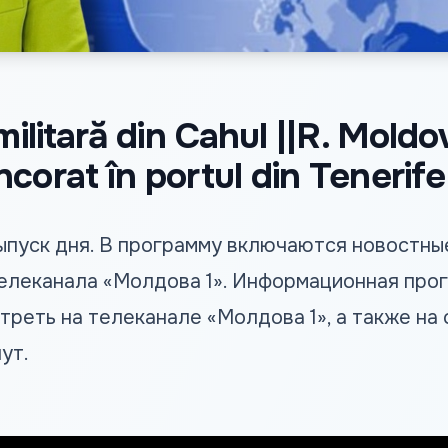
militară din Cahul ||R. Mold
corat în portul din Tenerife
пуск дня. В программу включаются новостные
елеканала «Молдова 1». Информационная про
треть на телеканале «Молдова 1», а также на
ут.