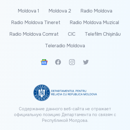
Moldova 1
Moldova 2
Radio Moldova
Radio Moldova Tineret
Radio Moldova Muzical
Radio Moldova Comrat
CIC
Telefilm Chișinău
Teleradio Moldova
Google News
Facebook
Instagram
Twitter
Содержание данного веб-сайта не отражает
официальную позицию Департамента по связям с
Республикой Молдова.