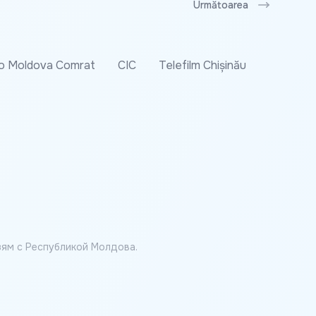
Următoarea
o Moldova Comrat
CIC
Telefilm Chișinău
ям с Республикой Молдова.