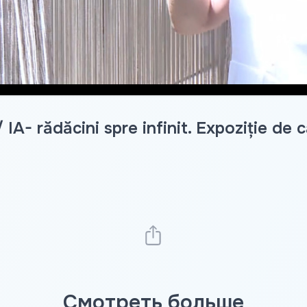
A- rădăcini spre infinit. Expoziție de că
Смотреть больше