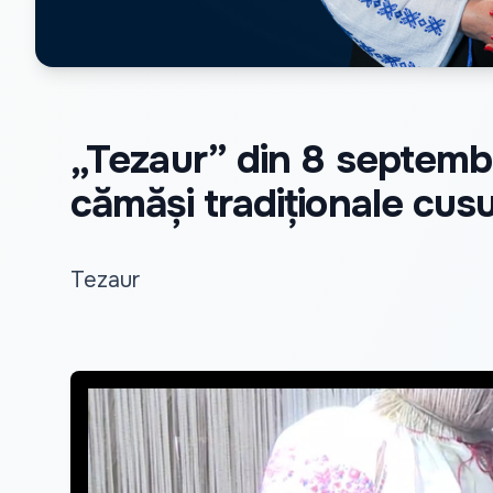
„Tezaur” din 8 septembri
cămăși tradiționale cusute
Tezaur