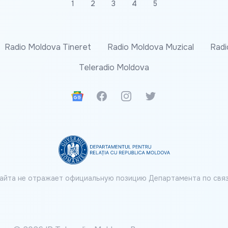
1
2
3
4
5
Radio Moldova Tineret
Radio Moldova Muzical
Radi
Teleradio Moldova
Google News
Facebook
Instagram
Twitter
айта не отражает официальную позицию Департамента по связ