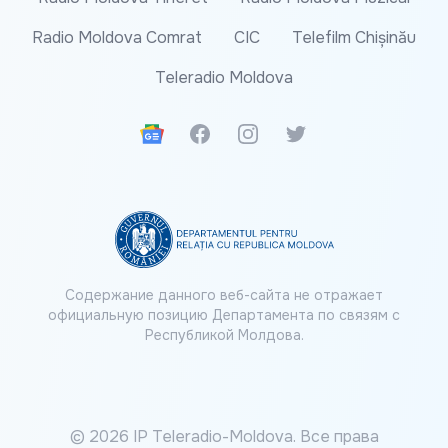
Radio Moldova Comrat
CIC
Telefilm Chișinău
Teleradio Moldova
Google News
Facebook
Instagram
Twitter
Содержание данного веб-сайта не отражает
официальную позицию Департамента по связям с
Республикой Молдова.
© 2026 IP Teleradio-Moldova. Все права