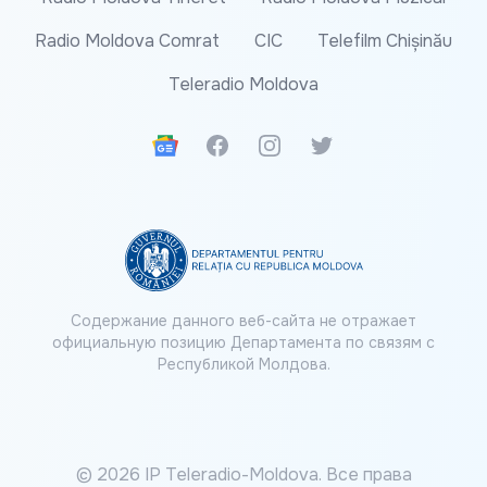
Radio Moldova Comrat
CIC
Telefilm Chișinău
Teleradio Moldova
Google News
Facebook
Instagram
Twitter
Содержание данного веб-сайта не отражает
официальную позицию Департамента по связям с
Республикой Молдова.
© 2026 IP Teleradio-Moldova. Все права