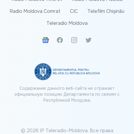
Radio Moldova Comrat
CIC
Telefilm Chișinău
Teleradio Moldova
Google News
Facebook
Instagram
Twitter
Содержание данного веб-сайта не отражает
официальную позицию Департамента по связям с
Республикой Молдова.
© 2026 IP Teleradio-Moldova. Все права