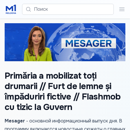
Поиск
Пои
Primăria a mobilizat toți
drumarii // Furt de lemne și
împăduriri fictive // Flashmob
cu tizic la Guvern
Mesager
- основной информационный выпуск дня. В
программу включаются новостные сюжеты о главных