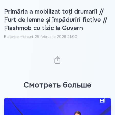
Primăria a mobilizat toți drumarii //
Furt de lemne și împăduriri fictive //
Flashmob cu tizic la Guvern
В эфире
miercuri, 25 februarie 2026 21:00
Смотреть больше