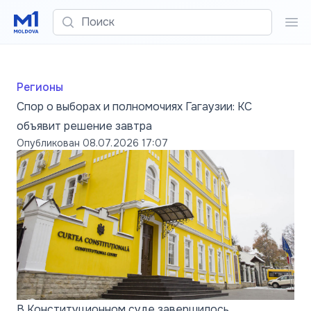
Поиск
Пои
Регионы
Спор о выборах и полномочиях Гагаузии: КС
объявит решение завтра
Опубликован
08.07.2026 17:07
В Конституционном суде завершилось