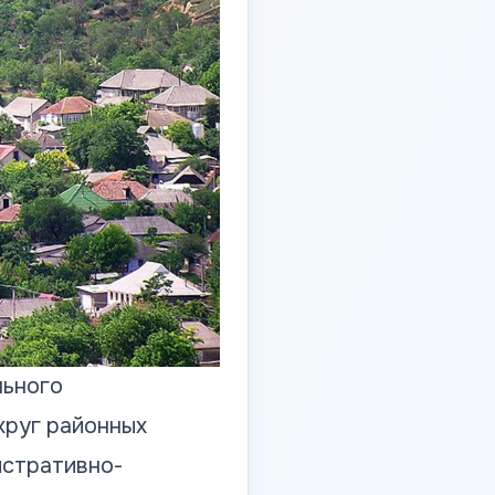
льного
круг районных
истративно-