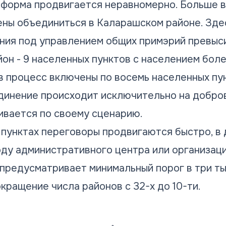
форма продвигается неравномерно. Больше в
рены объединиться в Каларашском районе. Зд
ния под управлением общих примэрий превыси
он - 9 населенных пунктов с населением бол
в процесс включены по восемь населенных пу
динение происходит исключительно на добров
ивается по своему сценарию.
 пунктах переговоры продвигаются быстро, в 
оду административного центра или организаци
предусматривает минимальный порог в три т
кращение числа районов с 32-х до 10-ти.