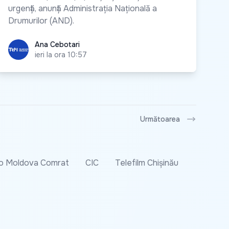
urgență, anunță Administrația Națională a
Drumurilor (AND).
Ana Cebotari
Ana Cebotari
ieri la ora 10:57
Următoarea
o Moldova Comrat
CIC
Telefilm Chișinău