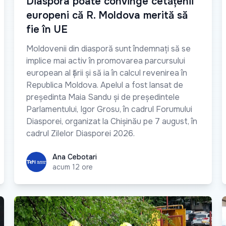
Diaspora poate convinge cetățenii
europeni că R. Moldova merită să
fie în UE
Moldovenii din diasporă sunt îndemnați să se
implice mai activ în promovarea parcursului
european al țării și să ia în calcul revenirea în
Republica Moldova. Apelul a fost lansat de
președinta Maia Sandu și de președintele
Parlamentului, Igor Grosu, în cadrul Forumului
Diasporei, organizat la Chișinău pe 7 august, în
cadrul Zilelor Diasporei 2026.
Ana Cebotari
Ana Cebotari
acum 12 ore