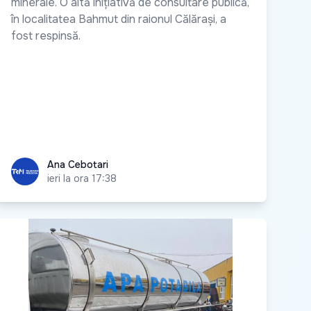
minerale. O altă inițiativă de consultare publică,
în localitatea Bahmut din raionul Călărași, a
fost respinsă.
Ana Cebotari
Ana Cebotari
ieri la ora 17:38