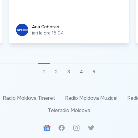
Ana Cebotari
Ana Cebotari
ieri la ora 15:04
1
2
3
4
5
Radio Moldova Tineret
Radio Moldova Muzical
Radi
Teleradio Moldova
Google News
Facebook
Instagram
Twitter