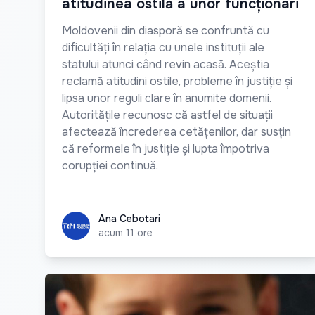
atitudinea ostilă a unor funcționari
Moldovenii din diasporă se confruntă cu
dificultăți în relația cu unele instituții ale
statului atunci când revin acasă. Aceștia
reclamă atitudini ostile, probleme în justiție și
lipsa unor reguli clare în anumite domenii.
Autoritățile recunosc că astfel de situații
afectează încrederea cetățenilor, dar susțin
că reformele în justiție și lupta împotriva
corupției continuă.
Ana Cebotari
Ana Cebotari
acum 11 ore