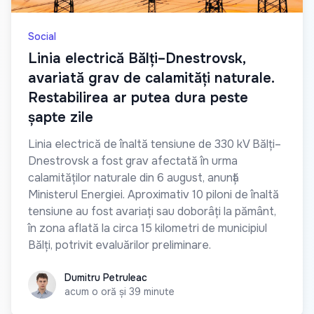
Social
Linia electrică Bălți–Dnestrovsk,
avariată grav de calamități naturale.
Restabilirea ar putea dura peste
șapte zile
Linia electrică de înaltă tensiune de 330 kV Bălți–
Dnestrovsk a fost grav afectată în urma
calamităților naturale din 6 august, anunță
Ministerul Energiei. Aproximativ 10 piloni de înaltă
tensiune au fost avariați sau doborâți la pământ,
în zona aflată la circa 15 kilometri de municipiul
Bălți, potrivit evaluărilor preliminare.
Dumitru Petruleac
Dumitru Petruleac
acum o oră și 39 minute