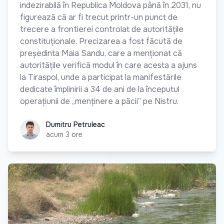
indezirabilă în Republica Moldova până în 2031, nu
figurează că ar fi trecut printr-un punct de
trecere a frontierei controlat de autoritățile
constituționale. Precizarea a fost făcută de
președinta Maia Sandu, care a menționat că
autoritățile verifică modul în care acesta a ajuns
la Tiraspol, unde a participat la manifestările
dedicate împlinirii a 34 de ani de la începutul
operațiunii de „menținere a păcii” pe Nistru.
Dumitru Petruleac
Dumitru Petruleac
acum 3 ore