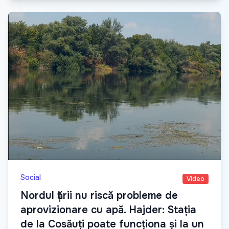
Social
Video
Nordul țării nu riscă probleme de
aprovizionare cu apă. Hajder: Stația
de la Cosăuți poate funcționa și la un