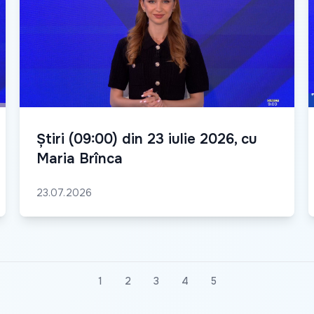
Știri (09:00) din 23 iulie 2026, cu
Maria Brînca
23.07.2026
1
2
3
4
5