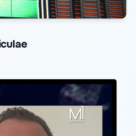
iculae