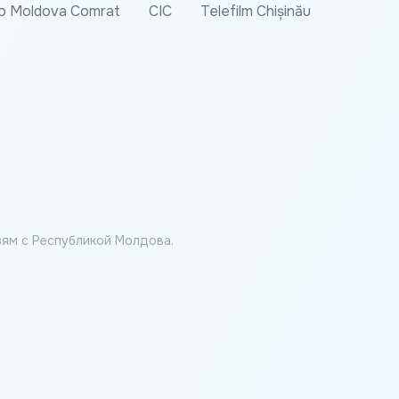
o Moldova Comrat
CIC
Telefilm Chișinău
ям с Республикой Молдова.