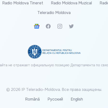
Radio Moldova Tineret
Radio Moldova Muzical
Radi
Teleradio Moldova
Google News
Facebook
Instagram
Twitter
айта не отражает официальную позицию Департамента по связ
© 2026 IP Teleradio-Moldova. Все права защищены.
Română
Русский
English