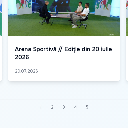
Arena Sportivă // Ediție din 20 iulie
2026
20.07.2026
1
2
3
4
5