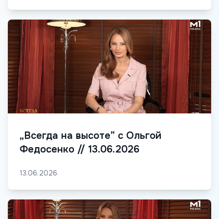
„Всегда на высоте” с Ольгой
Федосенко // 13.06.2026
13.06.2026