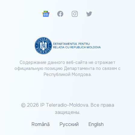
Google News
Facebook
Instagram
Twitter
Содержание данного веб-сайта не отражает
официальную позицию Департамента по связям с
Республикой Молдова.
© 2026 IP Teleradio-Moldova. Все права
защищены.
Română
Русский
English