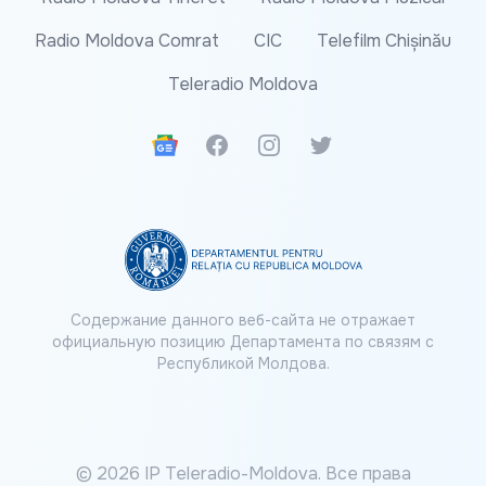
Radio Moldova Comrat
CIC
Telefilm Chișinău
Teleradio Moldova
Google News
Facebook
Instagram
Twitter
Содержание данного веб-сайта не отражает
официальную позицию Департамента по связям с
Республикой Молдова.
© 2026 IP Teleradio-Moldova. Все права