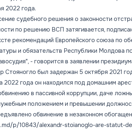
я 2022 года.
есение судебного решения о законности отст
ости по решению ВСП затягивается, подписан
ксте рекомендаций Европейского союза по о
атуры и обязательств Республики Молдова п
восудия", - говорится в заявлении президиум
р Стояногло был задержан 5 октября 2021 год
а 2022 года он находился под домашним арес
обвинению в пассивной коррупции, даче ложны
лужебным положением и превышении должност
редъявлено обвинение в незаконном обогащен
a.md/p/10843/alexandr-stoianoglo-are-statut-de-