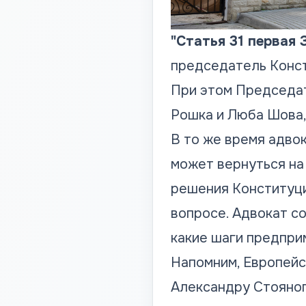
"Статья 31 первая
председатель Конст
При этом Председат
Рошка и Люба Шова,
В то же время адво
может вернуться на
решения Конституцио
вопросе. Адвокат со
какие шаги предприм
Напомним,
Европейс
Александру Стояног