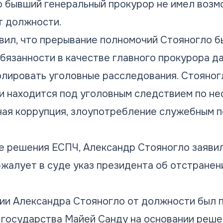
о бывший генеральный прокурор не имел возм
т должности.
вил, что прерывание полномочий Стояногло б
обязанности в качестве главного прокурора д
лировать уголовные расследования. Стояног
 и находится под уголовным следствием по н
ная коррупция, злоупотребление служебным 
ле решения ЕСПЧ,
Александр Стояногло заявил
бжалует в суде
указ президента об отстранени
и Александра Стояногло от должности был п
й государства Майей Санду на основании реш