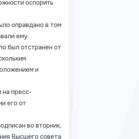
ожности оспорить
ыло оправдано в том
авали ему
ло был отстранен от
ескольким
положением и
 на пресс-
и его от
одписан во вторник,
ения Высшего совета