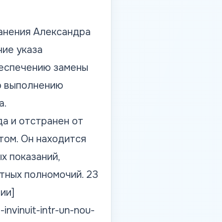
ранения Александра
ие указа
беспечению замены
о выполнению
а.
а и отстранен от
том. Он находится
х показаний,
ных полномочий. 23
ии]
invinuit-intr-un-nou-