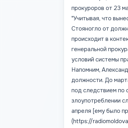
прокуроров от 23 ма
"Учитывая, что вын
Стояногло от должн
происходит в конте
генеральной прокур
условий системы пра
Напомним, Александ
должности. До март
под следствием по 
злоупотреблении с
апреля [ему было п
(https://radiomoldov