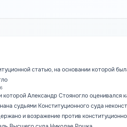
итуционной статью, на основании которой был
гло
16
ии которой Александр Стояногло оценивался к
знана судьями Конституционного суда неконс
ержано и возражение против конституционно
ль Высшего суда Николае Рошка.