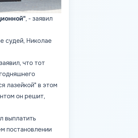
ционной"
, - заявил
е судей, Николае
аявил, что тот
егодняшнего
ся лазейкой" в этом
нтом он решит,
л
выплатить
ем постановлении