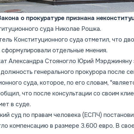
 Закона о прокуратуре признана неконститу
итуционного суда Николае Рошка.
ель Конституционного суда отметил, что дво
 сформулировали отдельные мнения.
кат Александра Стояногло Юрий Мэрджиняну з
 должность генерального прокурора после с
нного суда, которое, по его словам, "являет
общил, что после консультации со своим клие
ет в суде.
кий суд по правам человека (ЕСПЧ) постанови
ло компенсацию в размере 3.600 евро. В сво