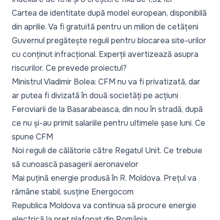
Cartea de identitate după model european, disponibilă
din aprilie. Va fi
gratuită pentru un milion de cetățeni
Guvernul pregătește
reguli pentru blocarea site-urilor
cu conținut infracțional
. Experții avertizează asupra
riscurilor.
Ce prevede proiectul
?
Ministrul Vladimir Bolea:
CFM nu va fi privatizată
, dar
ar putea fi divizată în două societăți pe acțiuni
Feroviarii de la Basarabeasca, din nou în stradă
, după
ce nu și-au primit salariile pentru ultimele șase luni. Ce
spune CFM
Noi reguli de călătorie către Regatul Unit
. Ce trebuie
să cunoască pasagerii aeronavelor
Mai puțină energie produsă în R. Moldova
. Prețul va
rămâne stabil, susține Energocom
Republica Moldova va continua să procure energie
electrică la
preț plafonat din România