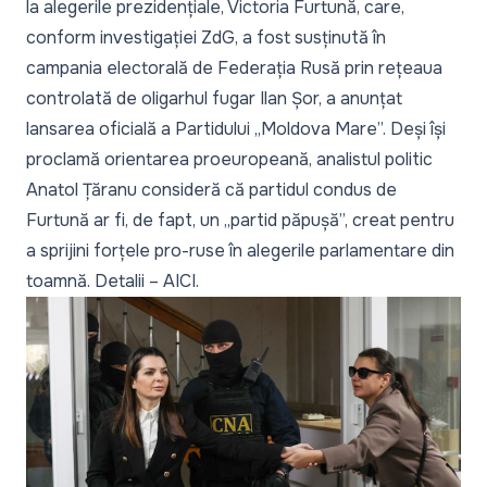
la alegerile prezidențiale, Victoria Furtună, care,
conform
investigației ZdG
, a fost susținută în
campania electorală de Federația Rusă prin rețeaua
controlată de oligarhul fugar Ilan Șor, a anunțat
lansarea oficială a Partidului „Moldova Mare”
. Deși își
proclamă orientarea proeuropeană, analistul politic
Anatol Țăranu consideră că partidul condus de
Furtună ar fi, de fapt, un „partid păpușă”, creat pentru
a sprijini forțele pro-ruse în alegerile parlamentare din
toamnă. Detalii –
AICI
.