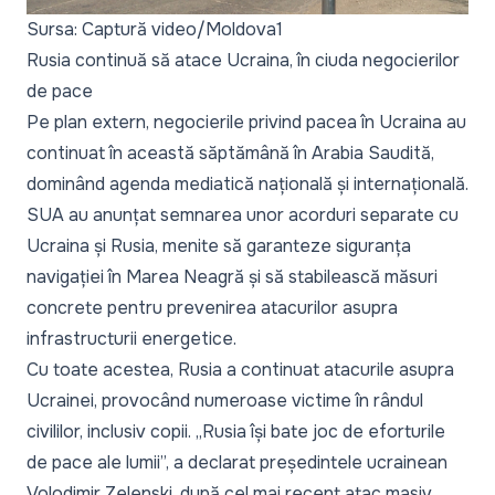
Sursa: Captură video/Moldova1
Rusia continuă să atace Ucraina, în ciuda negocierilor
de pace
Pe plan extern,
negocierile privind pacea în Ucraina
au
continuat în această săptămână în
Arabia Saudită
,
dominând agenda mediatică națională și internațională.
SUA au anunțat semnarea unor acorduri separate cu
Ucraina și Rusia
, menite să garanteze siguranța
navigației în Marea Neagră și să stabilească măsuri
concrete pentru prevenirea atacurilor asupra
infrastructurii energetice.
Cu toate acestea,
Rusia a continuat atacurile asupra
Ucrainei
, provocând numeroase victime în rândul
civililor, inclusiv copii. „Rusia își bate joc de eforturile
de pace ale lumii”, a declarat președintele ucrainean
Volodimir Zelenski, după cel mai recent
atac masiv
.