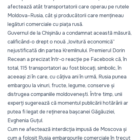
afectează atât transportatorii care operau pe rutele
Moldova–Rusia, cât și producătorii care mențineau
legături comerciale cu piața rusă.
Guvernul de la Chișinău a condamnat această măsură,
calificând-o drept o nouă „lovitură economică”
nejustificată din partea Kremlinului.
Premierul Dorin
Recean a precizat într-o reacție pe Facebook
că, în
total, 115 transportatori au fost blocați, simbolic, în
aceeași zi în care, cu câțiva ani în urmă, Rusia punea
embargou la vinuri, fructe, legume, conserve și
distrugea companiile moldovenești. Între timp, unii
experți sugerează că momentul publicării hotărârii ar
putea fi legat de
reținerea bașcanei Găgăuziei
,
Evghenia Guțul.
Cum ne afectează interdicția impusă de Moscova și
cum a folosit Rusia embargourile comerciale în trecut