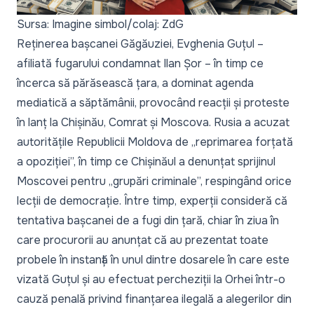
Sursa: Imagine simbol/colaj: ZdG
Reținerea bașcanei Găgăuziei, Evghenia Guțul
–
afiliată fugarului condamnat Ilan Șor – în timp ce
încerca să părăsească țara, a dominat agenda
mediatică a săptămânii, provocând
reacții
și proteste
în lanț la Chișinău,
Comrat
și
Moscova
. Rusia a acuzat
autoritățile Republicii Moldova de „reprimarea forțată
a opoziției”, în timp ce
Chișinăul a denunțat sprijinul
Moscovei pentru „grupări criminale”
, respingând orice
lecții de democrație. Între timp,
experții consideră
că
tentativa bașcanei de a fugi din țară, chiar în ziua în
care procurorii au anunțat că
au prezentat toate
probele în instanță
în unul dintre dosarele în care este
vizată Guțul și au efectuat
percheziții la Orhei
într-o
cauză penală privind finanțarea ilegală a alegerilor din