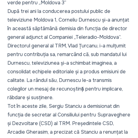
verde pentru „Moldova 3”
După trei ani la conducerea postului public de
televiziune Moldova 1,
Corneliu Durnescu și-a anunțat
în această săptămână demisia
din funcția de director
general adjunct al Companiei „Teleradio-Moldova”.
Directorul general al TRM, Vlad Țurcanu, i-a mulțumit
pentru contribuția sa, remarcând că, sub mandatul lui
Durnescu, televiziunea și-a schimbat imaginea, a
consolidat echipele editoriale și a produs emisiuni de
calitate. La rândul său, Durnescu le-a transmis
colegilor un mesaj de recunoștință pentru implicare,
răbdare și susținere.
Tot în aceste zile,
Sergiu Stanciu a demisionat
din
funcția de secretar al Consiliului pentru Supraveghere
și Dezvoltare (CSD) al TRM. Președintele CSD,
Arcadie Gherasim, a precizat că Stanciu a renunțat la