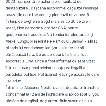
2023, reprezintă „o acțiune premeditată de
destabilizare”. Bașcana autonomiei găgăuze respinge
acuzațiile care i se aduc și pledează nevinovată.
În timp ce
Evghenia Guțul s-a ales cu 20 de zile în
arest
, fiind cercetată, potrivit
CNA
, pentru
gestionarea frauduloasă a fondurilor electorale, și
Alexei Lungu, președintele Partidului „Șansă” – afiliat
oligarhului condamnat Ilan Șor –
a încercat să
părăsească țara
. De pe aeroport, însă, el a fost
escortat la CNA, unde a fost informat că este vizat
într-un dosar penal privind finanțarea ilegală a
partidelor politice. Politicianul respinge acuzațiile care
i se aduc.
Între timp, Alexandr Nesterovschi, deputatul transfug
condamnat la 12 ani de închisoare și apropiat al lui Șor,
rămâne de negăsit, deși autoritățile susțin că nu a