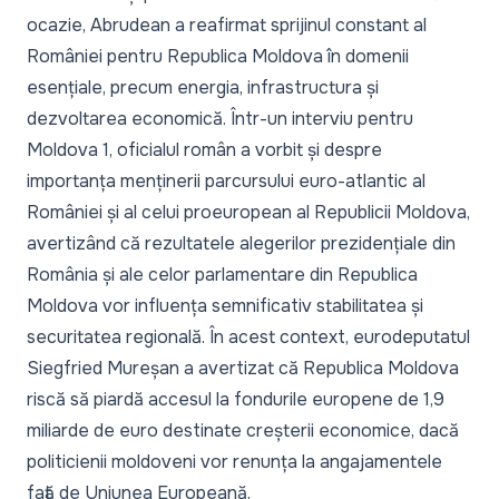
ocazie,
Abrudean a reafirmat sprijinul constant al
României pentru Republica Moldova
în domenii
esențiale, precum energia, infrastructura și
dezvoltarea economică. Într-un
interviu pentru
Moldova 1
, oficialul român a vorbit și despre
importanța menținerii parcursului euro-atlantic al
României și al celui proeuropean al Republicii Moldova,
avertizând că rezultatele alegerilor prezidențiale din
România și ale celor parlamentare din Republica
Moldova vor influența semnificativ stabilitatea și
securitatea regională. În acest context, eurodeputatul
Siegfried Mureșan a avertizat că
Republica Moldova
riscă să piardă accesul la fondurile europene de 1,9
miliarde de euro destinate creșterii economice
, dacă
politicienii moldoveni vor renunța la angajamentele
față de Uniunea Europeană.