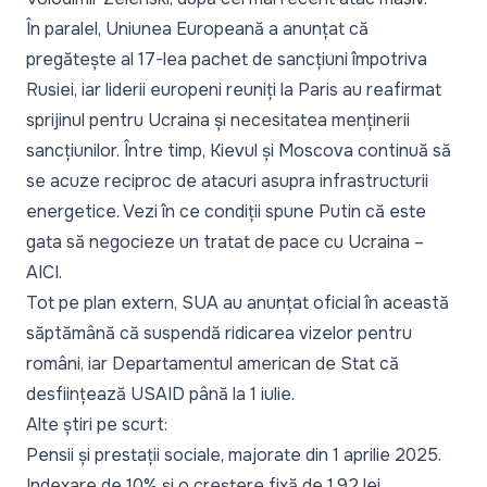
În paralel, Uniunea Europeană a anunțat că
pregătește al
17-lea pachet de sancțiuni împotriva
Rusiei
, iar liderii europeni reuniți la Paris au reafirmat
sprijinul pentru Ucraina
și necesitatea menținerii
sancțiunilor. Între timp,
Kievul și Moscova continuă să
se acuze reciproc
de atacuri asupra infrastructurii
energetice. Vezi în ce condiții spune Putin că este
gata să negocieze un tratat de pace cu Ucraina –
AICI
.
Tot pe plan extern, SUA au anunțat oficial în această
săptămână că
suspendă ridicarea vizelor pentru
români
, iar Departamentul american de Stat că
desființează USAID până la 1 iulie
.
Alte știri pe scurt:
Pensii și prestații sociale, majorate din
1 aprilie 2025
.
Indexare de 10% și o creștere fixă de 1,92 lei