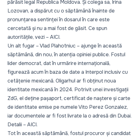
părăsit legal Republica Moldova. Și colega sa, Irina
Lozovan, a dispărut cu o săptămână înainte de
pronunțarea sentinței în dosarul în care este
cercetată și nu a mai fost de găsit. Ce spun
autoritățile, vezi –
AICI
.
Un alt fugar – Vlad Plahotniuc – ajunge în această
săptămână, din nou, în atenția opiniei publice. Fostul
lider democrat, dat în urmărire internațională,
figurează acum în baza de date a Interpol inclusiv cu
cetățenie mexicană. Oligarhul ar fi obținut
noua
identitate mexicană
în 2024. Potrivit unei
investigații
ZdG
, el deține pașaport, certificat de naștere și carte
de identitate emise pe numele Vito Perez Gonzalez,
iar documentele ar fi fost livrate la o adresă din Dubai.
Detalii –
AICI
.
Tot în această săptămână, fostul procuror și candidat