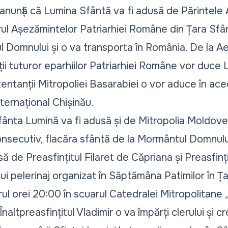
anunță că Lumina Sfântă va fi adusă de Părintele 
ul Așezămintelor Patriarhiei Române din Țara Sfân
l Domnului și o va transporta în România. De la Ae
ii tuturor eparhiilor Patriarhiei Române vor duce 
ezentanții Mitropoliei Basarabiei o vor aduce în acee
nternațional Chișinău.
nta Lumină va fi adusă și de Mitropolia Moldovei. P
nsecutiv, flacăra sfântă de la Mormântul Domnului
 de Preasfințitul Filaret de Căpriana și Preasfinț
ui pelerinaj organizat în Săptămâna Patimilor în Ț
urul orei 20:00 în scuarul Catedralei Mitropolitan
naltpreasfințitul Vladimir o va împărți clerului și cr