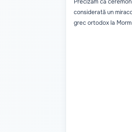
Precizăm că ceremonia
considerată un miracol
grec ortodox la Mormân