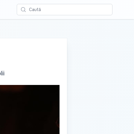
Caută
ii