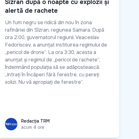
Sîzran după o noapte cu explozii și
alertă de rachete
Un fum negru se ridică din nou în zona
rafinăriei din Sîzran, regiunea Samara. După
ora 2:00, guvernatorul regiunii, Veaceslav
Fedoriscev, a anunțat instituirea regimului de
„pericol de drone”. La ora 3:30, acesta a
anunțat și regimul de „pericol de rachete”,
îndemnând populația să se adăpostească:
„Intrați în încăperi fără ferestre, cu pereți
solizi. Nu vă apropiați de ferestre”.
Redacția TRM
Redacția TRM
acum 4 ore