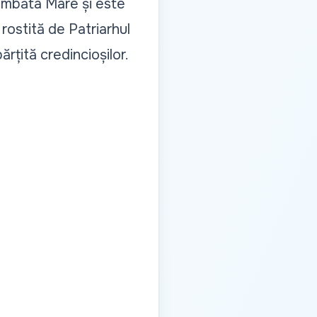
Sâmbăta Mare și este
rostită de Patriarhul
rțită credincioșilor.