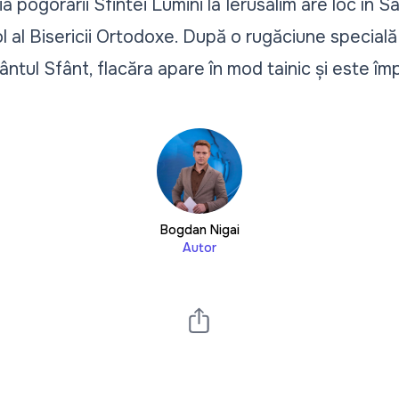
 pogorârii Sfintei Lumini la Ierusalim are loc în 
 al Bisericii Ortodoxe. După o rugăciune specială 
tul Sfânt, flacăra apare în mod tainic și este împă
Bogdan Nigai
Autor