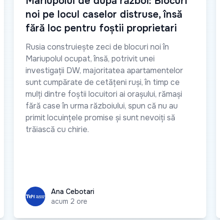
Mariupolul de după război: Blocuri
noi pe locul caselor distruse, însă
fără loc pentru foștii proprietari
Rusia construiește zeci de blocuri noi în
Mariupolul ocupat, însă, potrivit unei
investigații DW, majoritatea apartamentelor
sunt cumpărate de cetățeni ruși, în timp ce
mulți dintre foștii locuitori ai orașului, rămași
fără case în urma războiului, spun că nu au
primit locuințele promise și sunt nevoiți să
trăiască cu chirie.
Ana Cebotari
Ana Cebotari
acum 2 ore