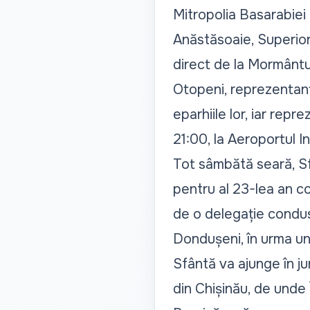
Mitropolia Basarabiei 
Anăstăsoaie, Superior
direct de la Mormântu
Otopeni, reprezentanț
eparhiile lor, iar repr
21:00, la Aeroportul I
Tot sâmbătă seară, Sfâ
pentru al 23-lea an co
de o delegație condusă
Dondușeni, în urma un
Sfântă va ajunge în j
din Chișinău, de unde Î