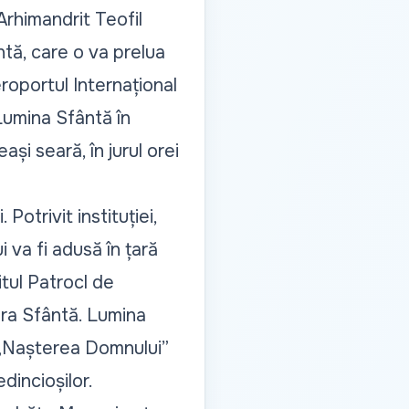
Arhimandrit Teofil
tă, care o va prelua
roportul Internațional
Lumina Sfântă în
ași seară, în jurul orei
otrivit instituției,
 va fi adusă în țară
itul Patrocl de
ara Sfântă. Lumina
e „Nașterea Domnului”
edincioșilor.