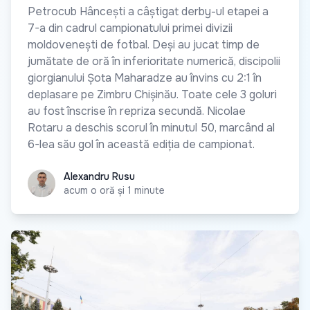
Petrocub Hâncești a câștigat derby-ul etapei a
7-a din cadrul campionatului primei divizii
moldovenești de fotbal. Deși au jucat timp de
jumătate de oră în inferioritate numerică, discipolii
giorgianului Șota Maharadze au învins cu 2:1 în
deplasare pe Zimbru Chișinău. Toate cele 3 goluri
au fost înscrise în repriza secundă. Nicolae
Rotaru a deschis scorul în minutul 50, marcând al
6-lea său gol în această ediția de campionat.
Alexandru Rusu
Alexandru Rusu
acum o oră și 1 minute