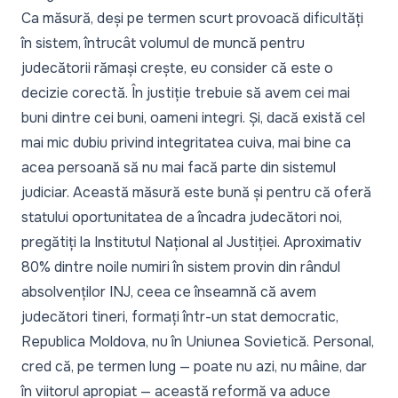
Ca măsură, deși pe termen scurt provoacă dificultăți
în sistem, întrucât volumul de muncă pentru
judecătorii rămași crește, eu consider că este o
decizie corectă. În justiție trebuie să avem cei mai
buni dintre cei buni, oameni integri. Și, dacă există cel
mai mic dubiu privind integritatea cuiva, mai bine ca
acea persoană să nu mai facă parte din sistemul
judiciar. Această măsură este bună și pentru că oferă
statului oportunitatea de a încadra judecători noi,
pregătiți la Institutul Național al Justiției. Aproximativ
80% dintre noile numiri în sistem provin din rândul
absolvenților INJ, ceea ce înseamnă că avem
judecători tineri, formați într-un stat democratic,
Republica Moldova, nu în Uniunea Sovietică. Personal,
cred că, pe termen lung — poate nu azi, nu mâine, dar
în viitorul apropiat — această reformă va aduce