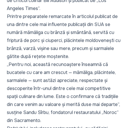
de criticul culinar Bill Addison și publicat de „Los
Angeles Times”.
Printre preparatele remarcate în
articolul publicat de
una dintre cele mai influente publicații din SUA
se
numără mămăliga cu brânză și smântână, servită cu
friptură de porc și ciuperci, plăcintele moldovenești cu
brânză, varză, vișine sau mere, precum și sarmalele
gătite după rețete moștenite.
„Pentru noi, această recunoaștere înseamnă că
bucatele cu care am crescut — mămăliga, plăcintele,
sarmalele — sunt astăzi apreciate, respectate și
descoperite într-unul dintre cele mai competitive
spații culinare din lume. Este o confirmare că tradițiile
din care venim au valoare și merită duse mai departe”,
susține Sandu Sîrbu, fondatorul restauratului „Noroc”
din Sacramento.