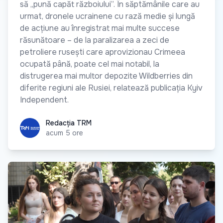
să „pună capăt războiului”. În săptămânile care au
urmat, dronele ucrainene cu rază medie și lungă
de acțiune au înregistrat mai multe succese
răsunătoare – de la paralizarea a zeci de
petroliere rusești care aprovizionau Crimeea
ocupată până, poate cel mai notabil, la
distrugerea mai multor depozite Wildberries din
diferite regiuni ale Rusiei, relatează publicația Kyiv
Independent.
Redacția TRM
Redacția TRM
acum 5 ore