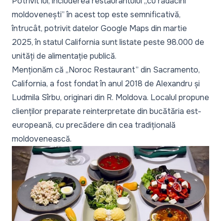
Potrivit lui, includerea restaurantului „cu rădăcini
moldovenești” în acest top este semnificativă,
întrucât, potrivit datelor Google Maps din martie
2025, în statul California sunt listate peste 98.000 de
unități de alimentație publică.
Menționăm că „Noroc Restaurant” din Sacramento,
California, a fost fondat în anul 2018 de Alexandru și
Ludmila Sîrbu, originari din R. Moldova. Localul propune
clienților preparate reinterpretate din bucătăria est-
europeană, cu precădere din cea tradițională
moldovenească.