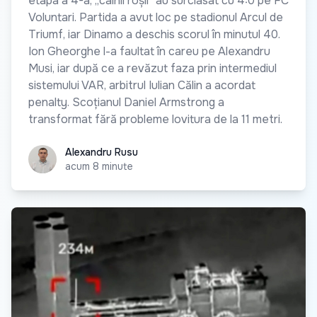
etapa a 4-a, „câinii roșii” au surclasat cu 4:0 pe FC
Voluntari. Partida a avut loc pe stadionul Arcul de
Triumf, iar Dinamo a deschis scorul în minutul 40.
Ion Gheorghe l-a faultat în careu pe Alexandru
Musi, iar după ce a revăzut faza prin intermediul
sistemului VAR, arbitrul Iulian Călin a acordat
penalty. Scoțianul Daniel Armstrong a
transformat fără probleme lovitura de la 11 metri.
Alexandru Rusu
Alexandru Rusu
acum 8 minute