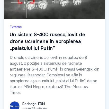
Externe
Un sistem S-400 rusesc, lovit de
drone ucrainene în apropierea
„palatului lui Putin”
Dronele ucrainene au lovit, în noaptea de 9
august, o poziție a sistemului de rachete
antiaeriene S-400 „Triumf” în orașul Gelendjik, din
regiunea Krasnodar. Complexul se afla în
apropierea așa-numitului „palat al lui Putin”, de pe
litoralul Mării Negre, relatează The Moscow
Times.
Redacția TRM
Redacția TRM
acum 18 minute