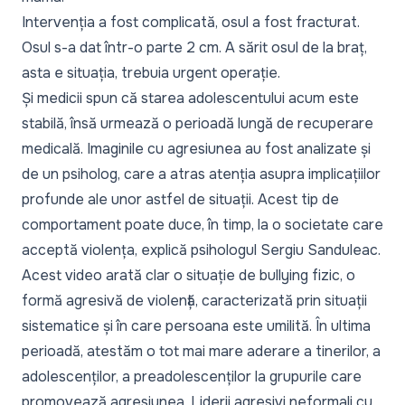
Intervenția a fost complicată, osul a fost fracturat.
Osul s-a dat într-o parte 2 cm. A sărit osul de la braț,
asta e situația, trebuia urgent operație.
Și medicii spun că starea adolescentului acum este
stabilă, însă urmează o perioadă lungă de recuperare
medicală. Imaginile cu agresiunea au fost analizate și
de un psiholog, care a atras atenția asupra implicațiilor
profunde ale unor astfel de situații. Acest tip de
comportament poate duce, în timp, la o societate care
acceptă violența, explică psihologul Sergiu Sanduleac.
Acest video arată clar o situație de bullying fizic, o
formă agresivă de violență, caracterizată prin situații
sistematice și în care persoana este umilită. În ultima
perioadă, atestăm o tot mai mare aderare a tinerilor, a
adolescenților, a preadolescenților la grupurile care
promovează agresiunea. Liderii agresivi neformali cu