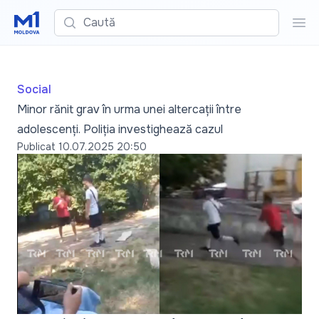
Caută
Cau
Social
Minor rănit grav în urma unei altercații între
adolescenți. Poliția investighează cazul
Publicat
10.07.2025 20:50