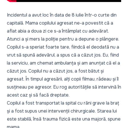
Incidentul a avut loc în data de 8 iulie într-o curte din
capitală. Mama copilului agresat ne-a povestit că a
aflat abia a doua zi ce s-a întâmplat cu adevărat.
Atunci a și mers la poliție pentru a depune o plângere.
Copilul s-a speriat foarte tare, fiindcă el deodată nu a
vrut să spună adevărul, a spus că a căzut jos. Eu, fiind
la serviciu, am chemat ambulanța și am anunțat că el a
căzut jos. Copilul nu a căzut jos, a fost bătut și
agresat. În timpul agresării, alți copii filmau, râdeau și îl
susțineau pe agresor. Eu rog autoritățile să intervină în
acest caz și să facă dreptate.
Copilul a fost transportat la spital cu răni grave la braț
și a fost supus unei intervenții chirurgicale. Starea lui
este stabilă, însă trauma fizică este una majoră, spune
mama.