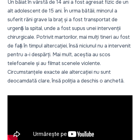
Un băiat în vârstă de 14 ani a fost agresat fizic de un
alt adolescent de 15 ani. În urma bătăii, minorul a
suferit răni grave la braț și a fost transportat de
urgență la spital, unde a fost supus unei intervenții
chirurgicale. Potrivit martorilor, mai mulți tineri au fost
de față în timpul altercației, însă niciunul nu a intervenit
pentru a-i despărți. Mai mult, aceștia au scos
telefoanele și au filmat scenele violente.
Circumstanțele exacte ale altercației nu sunt
deocamdată clare, însă poliția a deschis o anchetă.