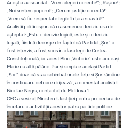
Aceștia au scandat: „Vrem alegeri corecte!”; „Rușine!”;
„Noi suntem poporul!”; „Cerem justiție corectă!”;
„Vrem să fie respectate legile în țara noastră!”.
Analiștii politici spun că o asemenea decizie era de
așteptat:
„Este o decizie logică, este și o decizie
legală, fiindcă decurge din faptul că Partidul „Șor” a
fost interzis, a fost scos în afara legii de Curtea
Constituțională, iar acest Bloc „Victorie” este aceeași
Marie cu altă pălărie. Pur și simplu e același Partid
„Șor”, doar că s-au schimbat unele fețe și Șor rămâne
în continuare cel care dirijează”,
a comentat analistul
Nicolae Negru, contactat de Moldova 1.
CEC a sesizat Ministerul Justiției
pentru procedura de
încetare a activității acestor patru partide politice.