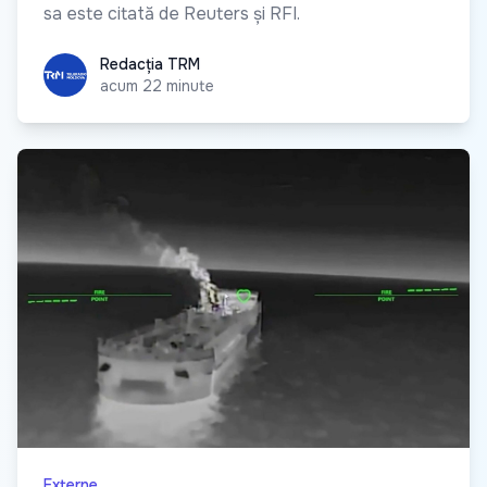
sa este citată de Reuters și RFI.
Redacția TRM
Redacția TRM
acum 22 minute
Externe