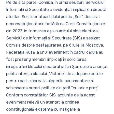
Pe de altă parte, Comisia, în urma sesizării Serviciului
Informații și Securitate a evidențiat implicarea directă
a lui Ilan Șor, lider al partidului politic „Șor”, declarat
neconstituțional prin hotărârea Curții Constituționale
din 2023, în formarea așa-numitului bloc electoral.
Serviciul de Informații și Securitate (SIS) a sesizat
Comisia despre desfășurarea, pe 6 iulie, la Moscova,
Federația Rusă, a unui eveniment în cadrul căruia au
fost prezenți membrii implicați în solicitarea
înregistrării blocului electoral și Ilan Șor, care a anunțat
public intenția blocului „Victorie” de a depune actele
pentru participarea la alegerile parlamentare și
schimbarea puterii politice din țară ”cu orice preț”.
Conform constatărilor SIS, acțiunile de la acest
eveniment relevă un atentat la ordinea
constituțională existentă cu instigare la