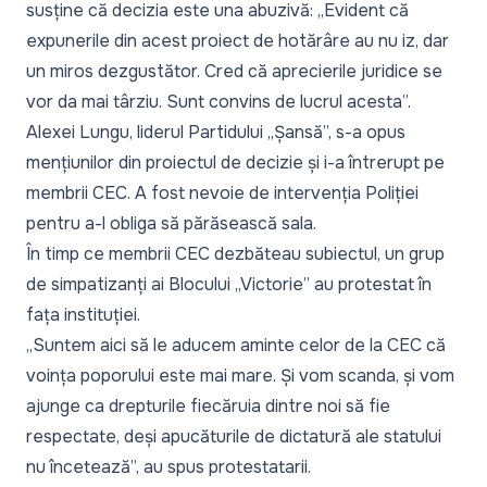
susține că decizia este una abuzivă:
„Evident că
expunerile din acest proiect de hotărâre au nu iz, dar
un miros dezgustător. Cred că aprecierile juridice se
vor da mai târziu. Sunt convins de lucrul acesta”.
Alexei Lungu, liderul Partidului „Șansă”, s-a opus
mențiunilor din proiectul de decizie și i-a întrerupt pe
membrii CEC. A fost nevoie de intervenția Poliției
pentru a-l obliga să părăsească sala.
În timp ce membrii CEC dezbăteau subiectul, un grup
de simpatizanți ai Blocului „Victorie” au protestat în
fața instituției.
„Suntem aici să le aducem aminte celor de la CEC că
voința poporului este mai mare. Și vom scanda, și vom
ajunge ca drepturile fiecăruia dintre noi să fie
respectate, deși apucăturile de dictatură ale statului
nu încetează”,
au spus protestatarii.