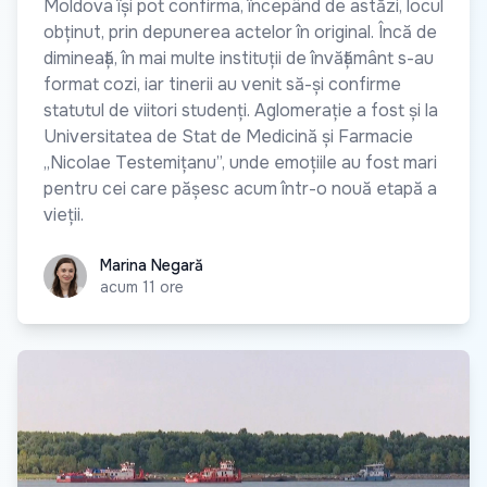
Moldova își pot confirma, începând de astăzi, locul
obținut, prin depunerea actelor în original. Încă de
dimineață, în mai multe instituții de învățământ s-au
format cozi, iar tinerii au venit să-și confirme
statutul de viitori studenți. Aglomerație a fost și la
Universitatea de Stat de Medicină și Farmacie
„Nicolae Testemițanu”, unde emoțiile au fost mari
pentru cei care pășesc acum într-o nouă etapă a
vieții.
Marina Negară
Marina Negară
acum 11 ore