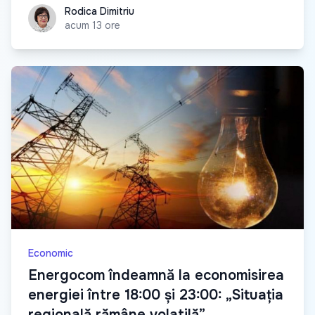
Rodica Dimitriu
Rodica Dimitriu
acum 13 ore
Economic
Energocom îndeamnă la economisirea
energiei între 18:00 și 23:00: „Situația
regională rămâne volatilă”