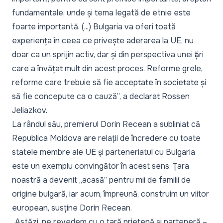
fundamentale, unde și tema legată de etnie este
foarte importantă. (...) Bulgaria va oferi toată
experiența în ceea ce privește aderarea la UE, nu
doar ca un sprijin activ, dar și din perspectiva unei țări
care a învățat mult din acest proces. Reforme grele,
reforme care trebuie să fie acceptate în societate și
să fie concepute ca o cauză”,
a declarat Rossen
Jeliazkov.
La rândul său, premierul Dorin Recean a subliniat că
Republica Moldova are relații de încredere cu toate
statele membre ale UE și parteneriatul cu Bulgaria
este un exemplu convingător în acest sens. Țara
noastră a devenit „acasă” pentru mii de familii de
origine bulgară, iar acum, împreună, construim un viitor
european, susține Dorin Recean.
„Astăzi, ne revedem cu o țară prietenă și parteneră –