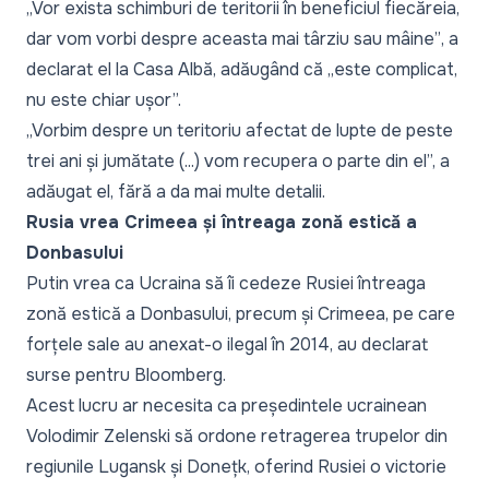
„Vor exista schimburi de teritorii în beneficiul fiecăreia,
dar vom vorbi despre aceasta mai târziu sau mâine”
, a
declarat el la Casa Albă, adăugând că
„este complicat,
nu este chiar ușor”.
„Vorbim despre un teritoriu afectat de lupte de peste
trei ani și jumătate (...) vom recupera o parte din el”,
a
adăugat el, fără a da mai multe detalii.
Rusia vrea Crimeea și întreaga zonă estică a
Donbasului
Putin vrea ca Ucraina să îi cedeze Rusiei întreaga
zonă estică a Donbasului, precum și Crimeea, pe care
forțele sale au anexat-o ilegal în 2014, au declarat
surse pentru
Bloomberg
.
Acest lucru ar necesita ca președintele ucrainean
Volodimir Zelenski să ordone retragerea trupelor din
regiunile Lugansk și Donețk, oferind Rusiei o victorie