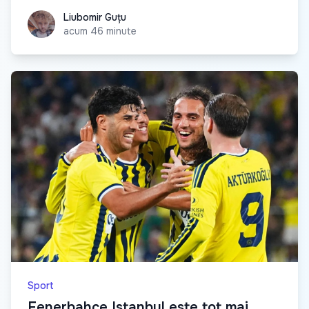
Liubomir Guțu
Liubomir Guțu
acum 46 minute
Sport
Fenerbahce Istanbul este tot mai