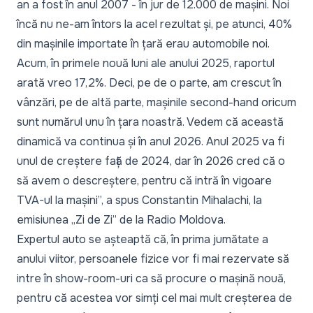
an a fost în anul 2007 - în jur de 12.000 de mașini. Noi
încă nu ne-am întors la acel rezultat și, pe atunci, 40%
din mașinile importate în țară erau automobile noi.
Acum, în primele nouă luni ale anului 2025, raportul
arată vreo 17,2%. Deci, pe de o parte, am crescut în
vânzări, pe de altă parte, mașinile second-hand oricum
sunt numărul unu în țara noastră. Vedem că această
dinamică va continua și în anul 2026. Anul 2025 va fi
unul de creștere față de 2024, dar în 2026 cred că o
să avem o descreștere, pentru că intră în vigoare
TVA-ul la mașini”,
a spus Constantin Mihalachi, la
emisiunea
„Zi de Zi”
de la Radio Moldova.
Expertul auto se așteaptă că, în prima jumătate a
anului viitor, persoanele fizice vor fi mai rezervate să
intre în show-room-uri ca să procure o mașină nouă,
pentru că acestea vor simți cel mai mult creșterea de