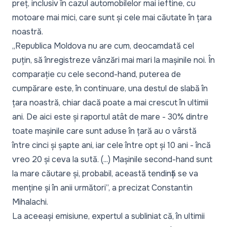
preț, inclusiv în cazul automobilelor mai ieftine, cu
motoare mai mici, care sunt și cele mai căutate în țara
noastră.
„Republica Moldova nu are cum, deocamdată cel
puțin, să înregistreze vânzări mai mari la mașinile noi. În
comparație cu cele second-hand, puterea de
cumpărare este, în continuare, una destul de slabă în
țara noastră, chiar dacă poate a mai crescut în ultimii
ani. De aici este și raportul atât de mare - 30% dintre
toate mașinile care sunt aduse în țară au o vârstă
între cinci și șapte ani, iar cele între opt și 10 ani - încă
vreo 20 și ceva la sută. (...) Mașinile second-hand sunt
la mare căutare și, probabil, această tendință se va
menține și în anii următori”,
a precizat Constantin
Mihalachi.
La aceeași emisiune, expertul a subliniat că, în ultimii