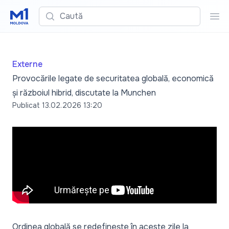
Caută
Cau
Externe
Provocările legate de securitatea globală, economică
și războiul hibrid, discutate la Munchen
Publicat
13.02.2026 13:20
Ordinea globală se redefinește în aceste zile la