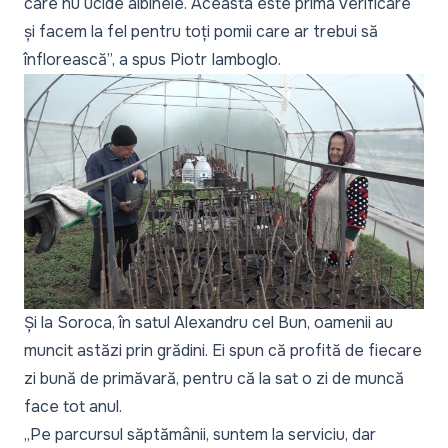
care nu ucide albinele. Aceasta este prima verificare
și facem la fel pentru toți pomii care ar trebui să
înflorească”,
a spus Piotr Iamboglo.
Și la Soroca, în satul Alexandru cel Bun, oamenii au
muncit astăzi prin grădini. Ei spun că profită de fiecare
zi bună de primăvară, pentru că la sat o zi de muncă
face tot anul.
„Pe parcursul săptămânii, suntem la serviciu, dar