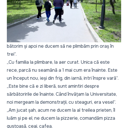
bătorim și apoi ne ducem să ne plimbăm prin oraș în
trei”.
„Cu familia la plimbare, la aer curat. Unica că este
rece, parcă nu seamănă a 1 mai cum era înainte. Este
un început nou, ieși din frig, din iarnă, intri înspre vară”.
„Este bine că e zi liberă, sunt amintiri despre
sărbătoririle de înainte. Când învățam la Universitate,
noi mergeam la demonstrații, cu steaguri, era vesel”.
„Am jucat șah, acum ne ducem la al treilea prieten, îl
luăm și pe el, ne ducem la pizzerie, comandăm pizza
gustoasă, ceai, cafea.