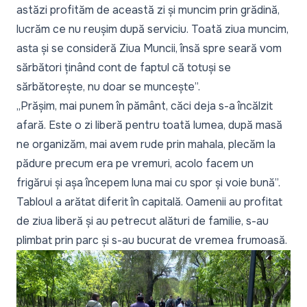
astăzi profităm de această zi și muncim prin grădină,
lucrăm ce nu reușim după serviciu. Toată ziua muncim,
asta și se consideră Ziua Muncii, însă spre seară vom
sărbători ținând cont de faptul că totuși se
sărbătorește, nu doar se muncește”.
„Prășim, mai punem în pământ, căci deja s-a încălzit
afară. Este o zi liberă pentru toată lumea, după masă
ne organizăm, mai avem rude prin mahala, plecăm la
pădure precum era pe vremuri, acolo facem un
frigărui și așa începem luna mai cu spor și voie bună”.
Tabloul a arătat diferit în capitală. Oamenii au profitat
de ziua liberă și au petrecut alături de familie, s-au
plimbat prin parc și s-au bucurat de vremea frumoasă.