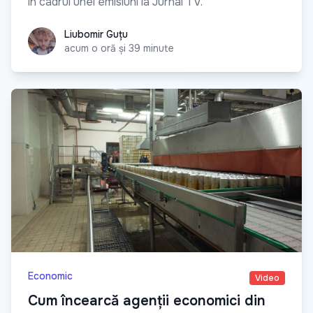
în cadrul unei emisiuni la Jurnal TV.
Liubomir Guțu
Liubomir Guțu
acum o oră și 39 minute
Economic
Video
Cum încearcă agenții economici din