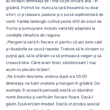
au început dimineața de 1 mai ca pe oricare alta - în
grădină. Potrivit lor, munca la țară înseamnă nu doar
efort, ci și relaxare, pasiune și o sursă suplimentară de
venit. Familia Iamboglo cultivă peste 400 de soiuri de
fructe și pomușoare, inclusiv varietăți adaptate la
condițiile climatice din regiune.
„Mergem la seră în fiecare zi, pentru că aici este cald
și răsadurile se usucă repede. Trebuie să le stropim cu
puțină apă, să le afânăm ca să primească oxigen și să
crească bine. Când eram tineri, sărbătoream 1 mai,
acum nu plecăm nicăieri”.
„Ne trezim devreme, undeva după ora 05:00
dimineața, ne luăm uneltele și mergem în grădină. De
exemplu, în această perioadă există un dăunător
numit Aleonka și verificăm fiecare floare. Dacă-l
găsim, îl pulverizăm imediat. Există un produs special