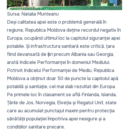
Sursa: Natalia Munteanu
Deși calitatea apei este o problemă generală în
regiune, Republica Moldova deține recordul negativ în
Europa, ocupând ultimul loc la capitolul siguranței apei
potabile. Și infrastructura sanitară este critică, țara
fiind devansată de țări precum Albania sau Georgia,
arată
Indicele Performanței în domeniul Mediului.
Potrivit Indicelui Performanței de Mediu, Republica
Moldova a obținut doar 50 de puncte la capitolul apă
potabilă și sanitație, cel mai slab rezultat din Europa.
Pe primele loc în clasament se află Finlanda, Islanda,
Țările de Jos, Norvegia, Elveția și Regatul Unit, state
care au acumulat punctajul maxim pentru protecția
sănătății populației împotriva apei nesigure și a
condițiilor sanitare precare.