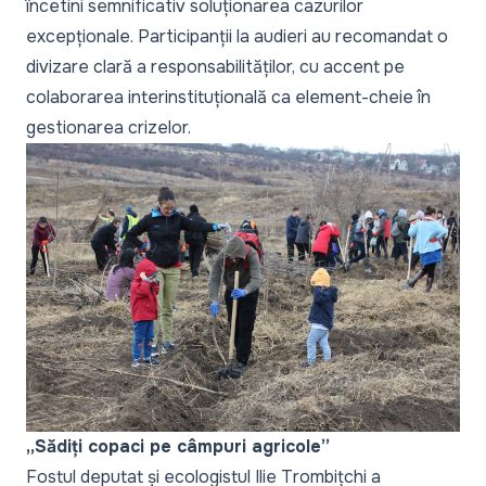
încetini semnificativ soluționarea cazurilor
excepționale. Participanții la audieri au recomandat o
divizare clară a responsabilităților, cu accent pe
colaborarea interinstituțională ca element-cheie în
gestionarea crizelor.
„Sădiți copaci pe câmpuri agricole”
Fostul deputat și ecologistul Ilie Trombițchi a