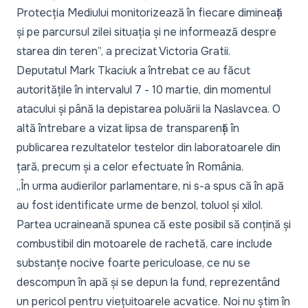
Protecția Mediului monitorizează în fiecare dimineață
și pe parcursul zilei situația și ne informează despre
starea din teren
”, a precizat Victoria Gratii.
Deputatul Mark Tkaciuk a întrebat ce au făcut
autoritățile în intervalul 7 - 10 martie, din momentul
atacului și până la depistarea poluării la Naslavcea. O
altă întrebare a vizat lipsa de transparență în
publicarea rezultatelor testelor din laboratoarele din
țară, precum și a celor efectuate în România.
„
În urma audierilor parlamentare, ni s-a spus că în apă
au fost identificate urme de benzol, toluol și xilol.
Partea ucraineană spunea că este posibil să conțină și
combustibil din motoarele de rachetă, care include
substanțe nocive foarte periculoase, ce nu se
descompun în apă și se depun la fund, reprezentând
un pericol pentru viețuitoarele acvatice. Noi nu știm în