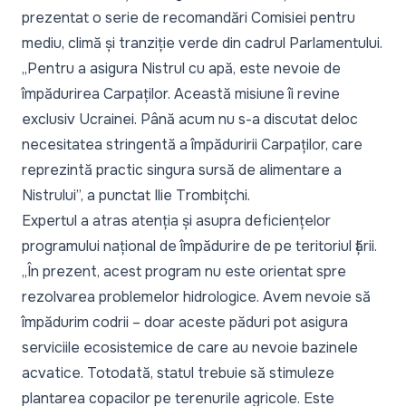
prezentat o serie de recomandări Comisiei pentru
mediu, climă și tranziție verde din cadrul Parlamentului.
„
Pentru a asigura Nistrul cu apă, este nevoie de
împădurirea Carpaților. Această misiune îi revine
exclusiv Ucrainei. Până acum nu s-a discutat deloc
necesitatea stringentă a împăduririi Carpaților, care
reprezintă practic singura sursă de alimentare a
Nistrului
”, a punctat Ilie Trombițchi.
Expertul a atras atenția și asupra deficiențelor
programului național de împădurire de pe teritoriul țării.
„
În prezent, acest program nu este orientat spre
rezolvarea problemelor hidrologice. Avem nevoie să
împădurim codrii – doar aceste păduri pot asigura
serviciile ecosistemice de care au nevoie bazinele
acvatice. Totodată, statul trebuie să stimuleze
plantarea copacilor pe terenurile agricole. Este