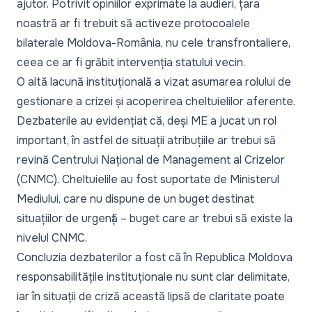
ajutor. Potrivit opiniilor exprimate la audieri, țara
noastră ar fi trebuit să activeze protocoalele
bilaterale Moldova-România, nu cele transfrontaliere,
ceea ce ar fi grăbit intervenția statului vecin.
O altă lacună instituțională a vizat asumarea rolului de
gestionare a crizei și acoperirea cheltuielilor aferente.
Dezbaterile au evidențiat că, deși ME a jucat un rol
important, în astfel de situații atribuțiile ar trebui să
revină Centrului Național de Management al Crizelor
(CNMC). Cheltuielile au fost suportate de Ministerul
Mediului, care nu dispune de un buget destinat
situațiilor de urgență – buget care ar trebui să existe la
nivelul CNMC.
Concluzia dezbaterilor a fost că în Republica Moldova
responsabilitățile instituționale nu sunt clar delimitate,
iar în situații de criză această lipsă de claritate poate