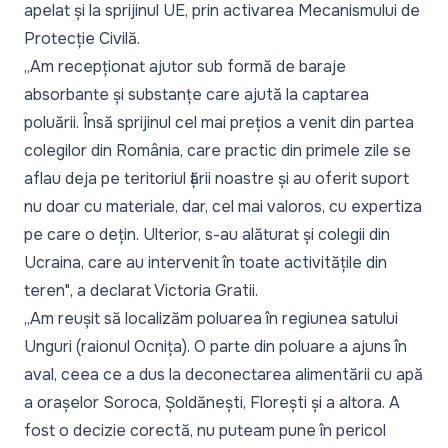
apelat și la sprijinul UE, prin activarea Mecanismului de
Protecție Civilă.
„
Am recepționat ajutor sub formă de baraje
absorbante și substanțe care ajută la captarea
poluării. Însă sprijinul cel mai prețios a venit din partea
colegilor din România, care practic din primele zile se
aflau deja pe teritoriul țării noastre și au oferit suport
nu doar cu materiale, dar, cel mai valoros, cu expertiza
pe care o dețin. Ulterior, s-au alăturat și colegii din
Ucraina, care au intervenit în toate activitățile din
teren
", a declarat Victoria Gratii.
„
Am reușit să localizăm poluarea în regiunea satului
Unguri (raionul Ocnița). O parte din poluare a ajuns în
aval, ceea ce a dus la deconectarea alimentării cu apă
a orașelor Soroca, Șoldănești, Florești și a altora. A
fost o decizie corectă, nu puteam pune în pericol