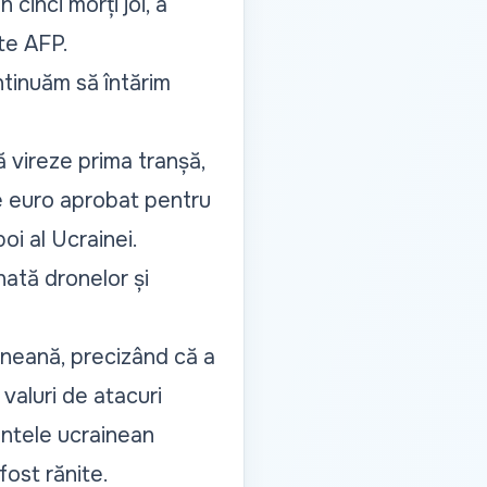
 cinci morți joi, a
te AFP.
ntinuăm să întărim
 vireze prima tranșă,
de euro aprobat pentru
oi al Ucrainei.
inată dronelor și
ineană, precizând că a
valuri de atacuri
intele ucrainean
fost rănite.