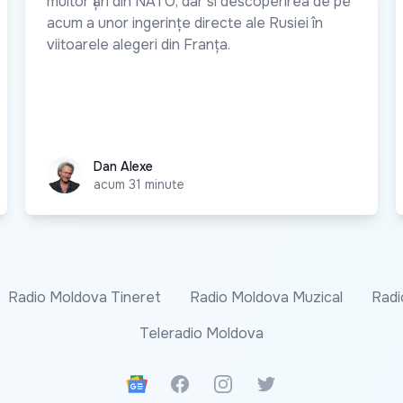
multor țări din NATO, dar si descoperirea de pe
acum a unor ingerințe directe ale Rusiei în
viitoarele alegeri din Franța.
Dan Alexe
Dan Alexe
acum 31 minute
Radio Moldova Tineret
Radio Moldova Muzical
Radi
Teleradio Moldova
Google News
Facebook
Instagram
Twitter