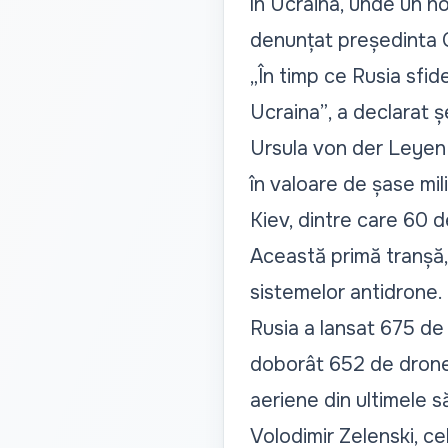
în Ucraina, unde un nou
denunțat președinta 
„În timp ce Rusia sfid
Ucraina”
, a declarat 
Ursula von der Leyen 
în valoare de șase mi
Kiev, dintre care 60 de
Această primă tranșă, c
sistemelor antidrone.
Rusia a lansat 675 de
doborât 652 de drone 
aeriene din ultimele s
Volodimir Zelenski, cel