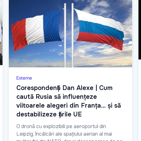
Externe
Сorespondență Dan Alexe | Cum
caută Rusia să influențeze
viitoarele alegeri din Franța… și să
destabilizeze țările UE
O dronă cu explozibili pe aeroportul din
Leipzig, încălcări ale spațiului aerian al mai