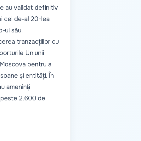
 au validat definitiv
i cel de-al 20-lea
o-ul său.
erea tranzacțiilor cu
orturile Uniunii
e Moscova pentru a
oane și entități. În
au amenință
ă peste 2.600 de