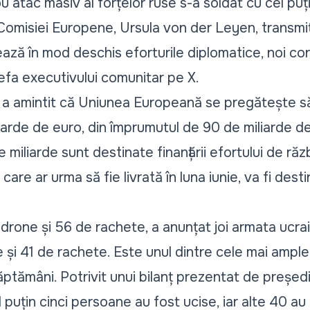
 atac masiv al forțelor ruse s-a soldat cu cel puțin
Comisiei Europene, Ursula von der Leyen, transmi
ează în mod deschis eforturile diplomatice, noi co
șefa executivului comunitar pe X.
a amintit că Uniunea Europeană se pregătește să
liarde de euro, din împrumutul de 90 de miliarde 
 miliarde sunt destinate finanțării efortului de răzb
are ar urma să fie livrată în luna iunie, va fi dest
 drone și 56 de rachete, a anunțat joi armata ucra
și 41 de rachete. Este unul dintre cele mai ample 
ăptămâni. Potrivit unui bilanț prezentat de președ
 puțin cinci persoane au fost ucise, iar alte 40 au 