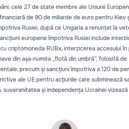
âni, cele 27 de state membre ale Uniunii Europene
financiară de 90 de miliarde de euro pentru Kiev ș
potriva Rusiei, după ce Ungaria a renunțat la vet
ncțiuni europene împotriva Rusiei include interzic
 cu criptomoneda RUBx, interzicerea accesului în p
ave din așa-numita „flotă din umbră”, folosită d
dentale, precum și sancțiuni împotriva a 120 de pers
trictive ale UE pentru acțiunile care subminează s
ală, suveranitatea și independența Ucrainei vizeaz