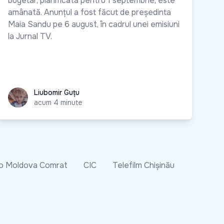
bugetar, planificată pentru 1 septembrie, este
amânată. Anunțul a fost făcut de președinta
Maia Sandu pe 6 august, în cadrul unei emisiuni
la Jurnal TV.
Liubomir Guțu
Liubomir Guțu
acum 4 minute
o Moldova Comrat
CIC
Telefilm Chișinău