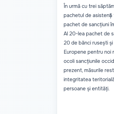
În urmă cu trei săptăm
pachetul de asistență 
pachet de sancțiuni îm
Al 20-lea pachet de sa
20 de bănci rusești și
Europene pentru noi n
ocoli sancțiunile occi
prezent, măsurile res
integritatea teritori
persoane și entități.