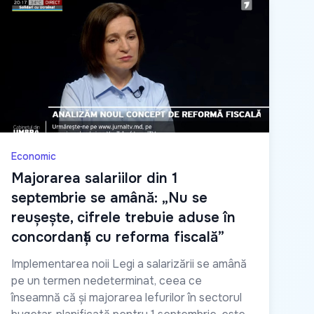
Economic
Majorarea salariilor din 1
septembrie se amână: „Nu se
reușește, cifrele trebuie aduse în
concordanță cu reforma fiscală”
Implementarea noii Legi a salarizării se amână
pe un termen nedeterminat, ceea ce
înseamnă că și majorarea lefurilor în sectorul