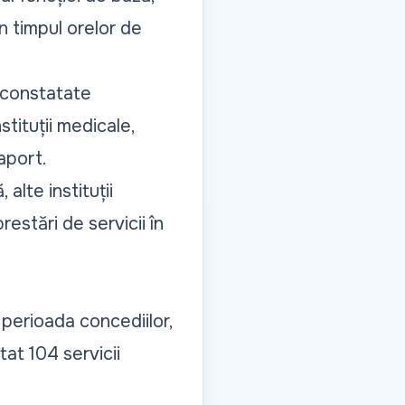
n timpul orelor de
t constatate
tituții medicale,
raport.
alte instituții
estări de servicii în
n perioada concediilor,
at 104 servicii