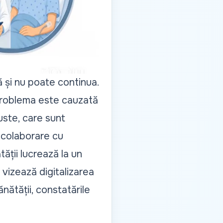
 și nu poate continua.
, problema este cauzată
uste, care sunt
n colaborare cu
tății lucrează la un
 vizează digitalizarea
nătății, constatările