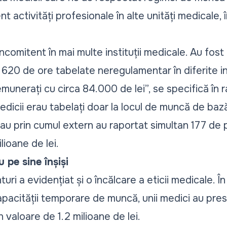
 activități profesionale în alte unități medicale, î
ncomitent în mai multe instituții medicale. Au fos
620 de ore tabelate neregulamentar în diferite ins
emunerați cu circa 84.000 de lei
”, se specifică în 
edicii erau tabelați doar la locul de muncă de bază, 
au prin cumul extern au raportat simultan 177 de pr
lioane de lei.
 pe sine înșiși
uri a evidențiat și o încălcare a eticii medicale. Î
apacității temporare de muncă, unii medici au prest
n valoare de 1.2 milioane de lei.