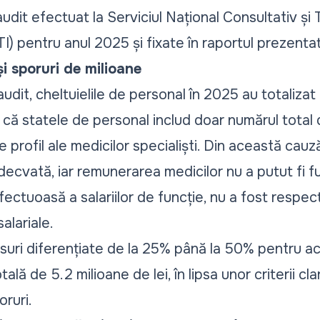
udit efectuat la Serviciul Național Consultativ și 
I) pentru anul 2025 și fixate în raportul prezentat
și sporuri de milioane
audit, cheltuielile de personal în 2025 au totalizat 
 că statele de personal includ doar numărul total d
de profil ale medicilor specialiști. Din această cauz
nadecvată, iar remunerarea medicilor nu a putut fi
fectuoasă a salariilor de funcție, nu a fost respec
salariale.
osuri diferențiate de la 25% până la 50% pentru a
ală de 5.2 milioane de lei, în lipsa unor criterii cla
ruri.