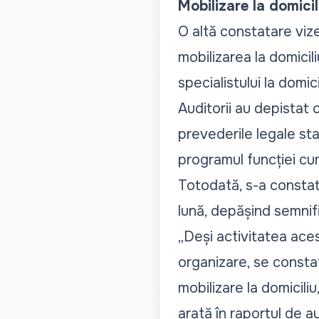
Mobilizare la domici
O altă constatare viz
mobilizarea la domicil
specialistului la domici
Auditorii au depistat c
prevederile legale st
programul funcției cu
Totodată, s-a constat
lună, depășind semnif
„
Deși activitatea aces
organizare, se constată
mobilizare la domicili
arată în raportul de au