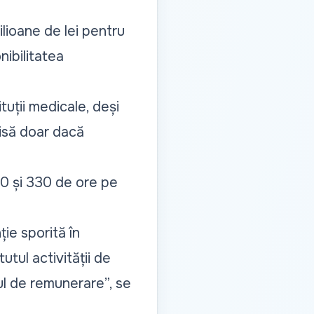
lioane de lei pentru
nibilitatea
ituții medicale, deși
misă doar dacă
00 și 330 de ore pe
ie sporită în
utul activității de
dul de remunerare
”, se