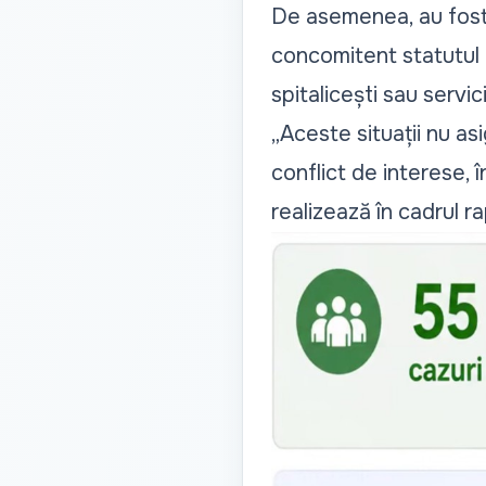
De asemenea, au fost
concomitent statutul d
spitalicești sau servic
„
Aceste situații nu as
conflict de interese, 
realizează în cadrul r