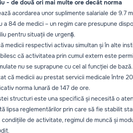
liu - de două ori mai multe ore decât norma
ează acordarea unor suplimente salariale de 9.7 mi
iu a 84 de medici – un regim care presupune dispo
liu pentru situații de urgență.
ă medicii respectivi activau simultan și în alte inst
abilesc că activitatea prin cumul extern este per
mulate nu se suprapune cu cel al funcției de bază.
at că medicii au prestat servicii medicale între 2
icativ norma lunară de 147 de ore.
tei structuri este una specifică și necesită o atenț
 lipsa reglementărilor prin care să fie stabilit stat
u, condițiile de activitate, regimul de muncă și mo
dit.