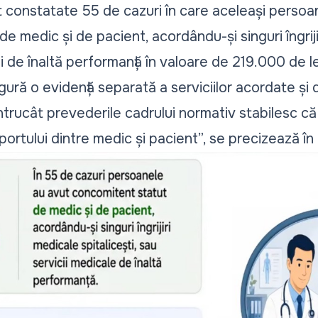
 constatate 55 de cazuri în care aceleași persoa
e medic și de pacient, acordându-și singuri îngrij
ii de înaltă performanță în valoare de 219.000 de le
igură o evidență separată a serviciilor acordate și 
întrucât prevederile cadrului normativ stabilesc că
aportului dintre medic și pacient
”, se precizează în