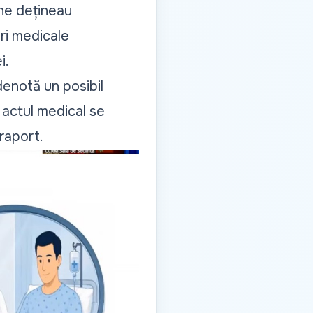
ne dețineau
iri medicale
i.
denotă un posibil
 actul medical se
 raport.