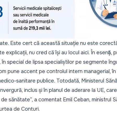
ate. Este cert că această situație nu este corectă
 explicații, nu cred că își au locul aici. În esență
, în special de lipsa specialiștilor pe segmente îng
Vom pune accent pe controlul intern managerial, î
r medico-sanitare publice. Totodată, Ministerul Sănă
nvergură, inclus și în planul de aderare la UE, care
i de sănătate
”, a comentat Emil Ceban, ministrul Să
Curtea de Conturi.