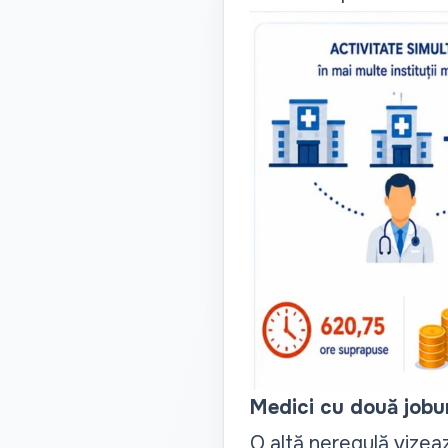
Medici cu două jobu
O altă neregulă vizea