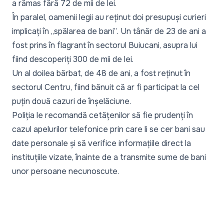
a rămas fără 72 de mii de lei.
În paralel, oamenii legii au reținut doi presupuși curieri
implicați în
„spălarea de bani”
. Un tânăr de 23 de ani a
fost prins în flagrant în sectorul Buiucani, asupra lui
fiind descoperiți 300 de mii de lei.
Un al doilea bărbat, de 48 de ani, a fost reținut în
sectorul Centru, fiind bănuit că ar fi participat la cel
puțin două cazuri de înșelăciune.
Poliția le recomandă cetățenilor să fie prudenți în
cazul apelurilor telefonice prin care li se cer bani sau
date personale și să verifice informațiile direct la
instituțiile vizate, înainte de a transmite sume de bani
unor persoane necunoscute.