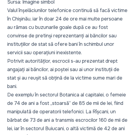
Sursa: Imagine simbol
Valul înșelăciunilor telefonice continuă să facă victime
în Chișinău, iar în doar 24 de ore mai multe persoane
au rămas cu buzunarile goale după ce au fost
convinse de pretinși reprezentanți ai băncilor sau
instituțiilor de stat să ofere bani în schimbul unor
servicii sau operațiuni inexistente.
Potrivit autoritățlor, escrocii s-au prezentat drept
angajați ai băncilor, ai poștei sau ai unor instituții de
stat și au reușit să obțină de la victime sume mari de
bani.
De exemplu în sectorul Botanica al capitalei, o femeie
de 74 de ani a fost „stoarsă” de 85 de mii de lei, fiind
manipulată de operatorii telefonici. La Rîșcani, un
bărbat de 73 de ani a transmis escrocilor 160 de mii de
lei, iar în sectorul Buiucani, o altă victimă de 42 de ani