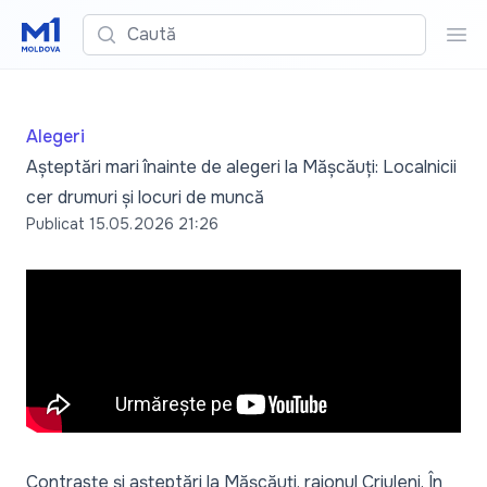
Caută
Cau
Alegeri
Așteptări mari înainte de alegeri la Mășcăuți: Localnicii
cer drumuri și locuri de muncă
Publicat
15.05.2026 21:26
Contraste și așteptări la Mășcăuți, raionul Criuleni. În