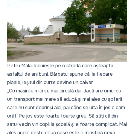
Petru Mălai locuiește pe o stradă care așteaptă
asfaltul de ani buni. Bărbatul spune că, la fiecare
ploaie, ieșitul din curte devine un calvar.
„Cu mașinile mici se mai circulă dar dacă are omul cu
un transport mai mare să aducă și mai ales cu șoferii
care nu sunt deprinși aici, păi când se uită în jos e cam
urât. Pe jos este foarte foarte greu. Să știți că din
satul vecin vin copii la școală și e foarte complicat. Mai
ales acolo peste două case este o mlaștină ceva