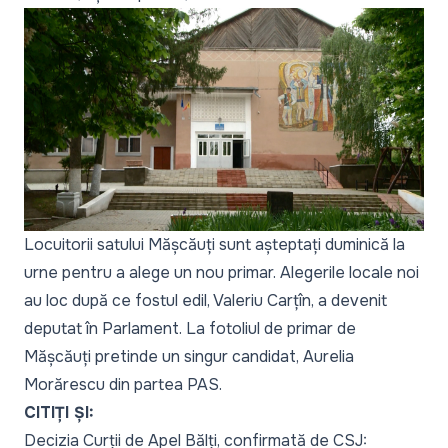
Locuitorii satului Mășcăuți sunt așteptați duminică la
urne pentru a alege un nou primar. Alegerile locale noi
au loc după ce fostul edil, Valeriu Carțîn, a devenit
deputat în Parlament. La fotoliul de primar de
Mășcăuți pretinde un singur candidat, Aurelia
Morărescu din partea PAS.
CITIȚI ȘI:
Decizia Curții de Apel Bălți, confirmată de CSJ: