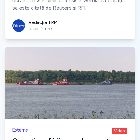
ucrainean Volodimir Zelenski în Serbia. Declarația
sa este citată de Reuters și RFI.
Redacția TRM
Redacția TRM
acum 2 ore
Externe
Video