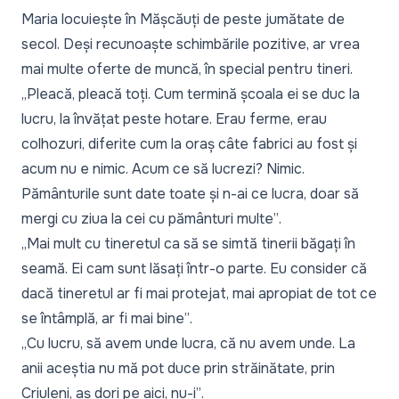
Maria locuiește în Mășcăuți de peste jumătate de
secol. Deși recunoaște schimbările pozitive, ar vrea
mai multe oferte de muncă, în special pentru tineri.
„Pleacă, pleacă toți. Cum termină școala ei se duc la
lucru, la învățat peste hotare. Erau ferme, erau
colhozuri, diferite cum la oraș câte fabrici au fost și
acum nu e nimic. Acum ce să lucrezi? Nimic.
Pământurile sunt date toate și n-ai ce lucra, doar să
mergi cu ziua la cei cu pământuri multe”
.
„Mai mult cu tineretul ca să se simtă tinerii băgați în
seamă. Ei cam sunt lăsați într-o parte. Eu consider că
dacă tineretul ar fi mai protejat, mai apropiat de tot ce
se întâmplă, ar fi mai bine”
.
„Cu lucru, să avem unde lucra, că nu avem unde. La
anii aceștia nu mă pot duce prin străinătate, prin
Criuleni, aș dori pe aici, nu-i”
.