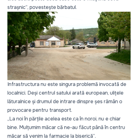
strașnic”
, povestește bărbatul.
Infrastructura nu este singura problemă invocată de
localnici. Deși centrul satului arată european, ulițele
lăturalnice și drumul de intrare dinspre șes rămân o
provocare pentru transport.
„La noi în părțile acelea este ca în noroi, nu e chiar
bine. Mulțumim măcar că ne-au făcut până în centru
măcar să venim la farmacie la biserică”
.