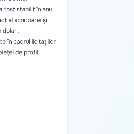
ost stabilit în anul
t al scriitoarei și
 dolari.
în cadrul licitațiilor
eței de profil.