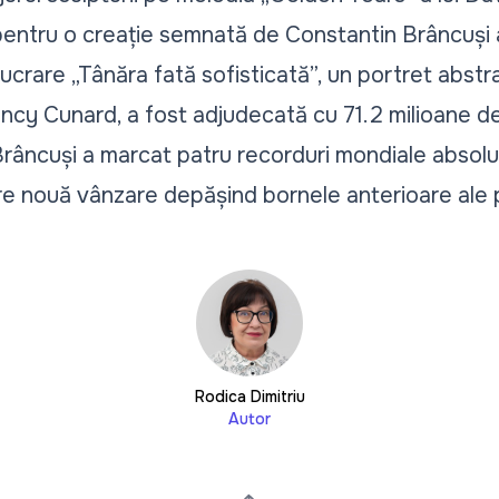
ntru o creație semnată de Constantin Brâncuși a f
ucrare „Tânăra fată sofisticată”, un portret abstrac
ancy Cunard, a fost adjudecată cu 71.2 milioane de
Brâncuși a marcat patru recorduri mondiale absolute 
re nouă vânzare depășind bornele anterioare ale pi
Rodica Dimitriu
Autor