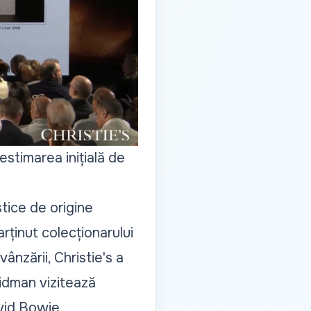
 estimarea inițială de
tice de origine
rținut colecționarului
nzării, Christie's a
Kidman vizitează
avid Bowie.