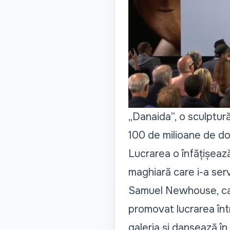
„Danaida”, o sculptură 
100 de milioane de dola
Lucrarea o înfățișeaz
maghiară care i-a serv
Samuel Newhouse, care
promovat lucrarea într
galeria și dansează în