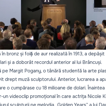
în bronz și foiță de aur realizată în 1913, a depășit
ri și a doborât recordul anterior al lui Brâncuși.
ă pe Margit Pogany, o tânără studentă la arte plas
it drept muză sculptorului. Anterior, lucrarea a apa
 o cumpărase cu 18 milioane de dolari. Înaintea vâ
-un videoclip promoțional în care actrița Nicole 
 jurul sculpturii pe melodia „Golden Years” a lui D