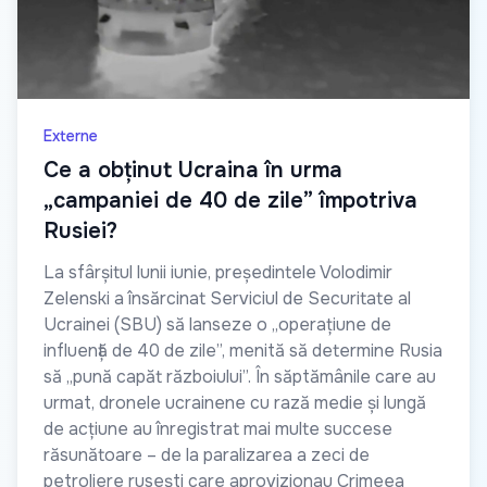
Externe
Ce a obținut Ucraina în urma
„campaniei de 40 de zile” împotriva
Rusiei?
La sfârșitul lunii iunie, președintele Volodimir
Zelenski a însărcinat Serviciul de Securitate al
Ucrainei (SBU) să lanseze o „operațiune de
influență de 40 de zile”, menită să determine Rusia
să „pună capăt războiului”. În săptămânile care au
urmat, dronele ucrainene cu rază medie și lungă
de acțiune au înregistrat mai multe succese
răsunătoare – de la paralizarea a zeci de
petroliere rusești care aprovizionau Crimeea