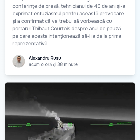
conferințe de presă, tehnicianul de 49 de ani și-a
exprimat entuziasmul pentru această provocare
și a confirmat că va trebui să vorbească cu
portarul Thibaut Courtois despre anul de pauză
pe care acesta intenționează să-l ia de la prima
reprezentativă.
Alexandru Rusu
Alexandru Rusu
acum o oră și 38 minute