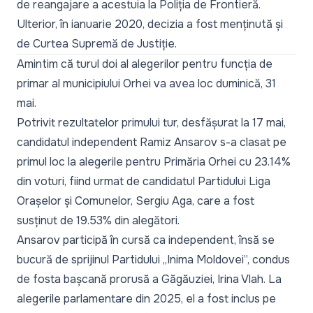
de reangajare a acestuia la Poliția de Frontieră.
Ulterior, în ianuarie 2020, decizia a fost menținută și
de Curtea Supremă de Justiție.
Amintim că
turul doi
al alegerilor pentru funcția de
primar al municipiului Orhei va avea loc duminică, 31
mai.
Potrivit rezultatelor primului tur, desfășurat la 17 mai,
candidatul independent Ramiz Ansarov s-a clasat pe
primul loc la alegerile pentru Primăria Orhei cu 23.14%
din voturi, fiind urmat de candidatul Partidului Liga
Orașelor și Comunelor, Sergiu Aga, care a fost
susținut de 19.53% din alegători.
Ansarov participă în cursă ca independent, însă se
bucură de sprijinul Partidului „Inima Moldovei”, condus
de fosta bașcană prorusă a Găgăuziei, Irina Vlah. La
alegerile parlamentare din 2025, el a fost inclus pe