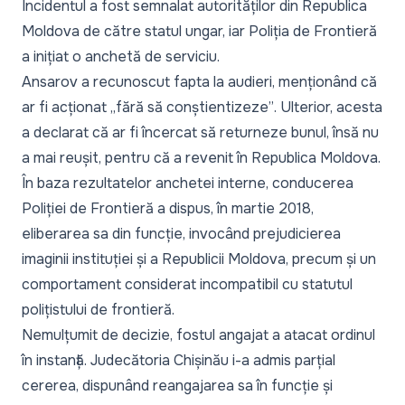
Incidentul a fost semnalat autorităților din Republica
Moldova de către statul ungar, iar Poliția de Frontieră
a inițiat o anchetă de serviciu.
Ansarov a recunoscut fapta la audieri, menționând că
ar fi acționat
„fără să conștientizeze”
. Ulterior, acesta
a declarat că ar fi încercat să returneze bunul, însă nu
a mai reușit, pentru că a revenit în Republica Moldova.
În baza rezultatelor anchetei interne, conducerea
Poliției de Frontieră a dispus, în martie 2018,
eliberarea sa din funcție, invocând prejudicierea
imaginii instituției și a Republicii Moldova, precum și un
comportament considerat incompatibil cu statutul
polițistului de frontieră.
Nemulțumit de decizie, fostul angajat a atacat ordinul
în instanță. Judecătoria Chișinău i-a admis parțial
cererea, dispunând reangajarea sa în funcție și