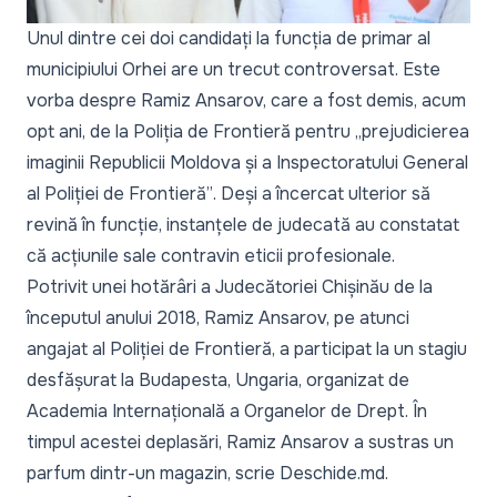
Unul dintre cei doi candidați la funcția de primar al
municipiului Orhei are un trecut controversat. Este
vorba despre Ramiz Ansarov, care a fost demis, acum
opt ani, de la Poliția de Frontieră pentru
„prejudicierea
imaginii Republicii Moldova și a Inspectoratului General
al Poliției de Frontieră”
. Deși a încercat ulterior să
revină în funcție, instanțele de judecată au constatat
că acțiunile sale contravin eticii profesionale.
Potrivit unei hotărâri a Judecătoriei Chișinău de la
începutul anului 2018, Ramiz Ansarov, pe atunci
angajat al Poliției de Frontieră, a participat la un stagiu
desfășurat la Budapesta, Ungaria, organizat de
Academia Internațională a Organelor de Drept. În
timpul acestei deplasări, Ramiz Ansarov a sustras un
parfum dintr-un magazin, scrie
Deschide.md
.